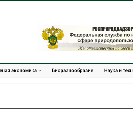
еная экономика
Биоразнообразие
Наука и тех
Дождевая вода с крыш
Южная Корея
может помочь городам
развитие сол
переживать жару
энергетики из
спроса со ст
Авг 7, 2026