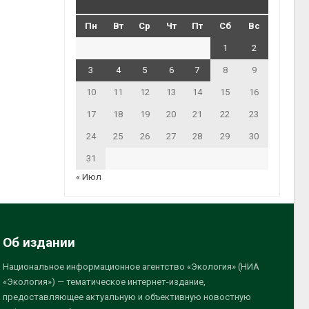
Пн
Вт
Ср
Чт
Пт
Сб
Вс
1
2
3
4
5
6
7
8
9
10
11
12
13
14
15
16
17
18
19
20
21
22
23
24
25
26
27
28
29
30
31
« Июл
Об издании
Национальное информационное агентство «Экология» (НИА
«Экология») — тематическое интернет-издание,
предоставляющее актуальную и объективную новостную