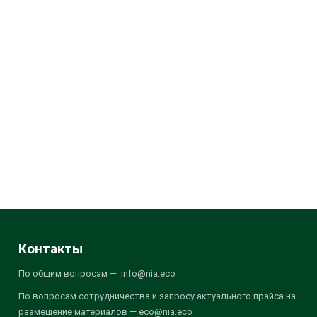
Контакты
По общим вопросам — info@nia.eco
По вопросам сотрудничества и запросу актуального прайса на
размещение материалов — eco@nia.eco