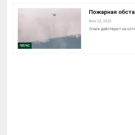
Пожарная обста
Июн 23, 2025
Очаги действуют на сот
контей
Авг 7, 2
ЧП/ЧС
Авг 6, 2
Авг 6, 2