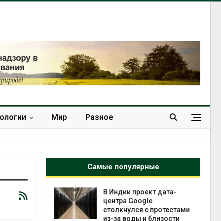
нологии
Мир
Разное
Самые популярные
 ускорит
В Индии проект дата-
нечной
центра Google
-за роста
столкнулся с протестами
ороны ИИ
из-за воды и близости