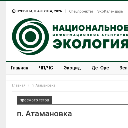
СУББОТА, 8 АВГУСТА, 2026
Спецпроекты
ЭкоКалендарь
Главная
ЧП/ЧС
Экоцид
Де-Юре
Зел
Спецпроекты
ЭкоЗОЖ
Главная
п. Атамановка
просмотр тегов
п. Атамановка