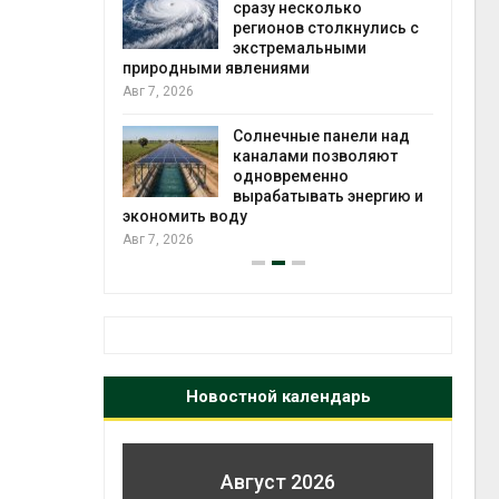
й миграцией
сразу несколько
регионов столкнулись с
Авг 6
экстремальными
природными явлениями
т сбор
Авг 7, 2026
приютов
города
Солнечные панели над
каналами позволяют
Авг 6
одновременно
вырабатывать энергию и
экономить воду
Авг 7, 2026
Новостной календарь
Август 2026