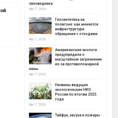
заповедника
Авг 7, 2026
ной
в
ща Волги и
Геосинтетика на
те может
полигоне: как меняется
рму почти в
инфраструктура
конт
обращения с отходами
Авг 7
Авг 7, 2026
требовал
Американские экологи
ожения в
предупредили о
ды на фоне
масштабном загрязнении
 от пожаров
из-за противопожарной
Авг 6
пены
Авг 7, 2026
х шин
ться без
Названы ведущие
 и почти
экологические НКО
я
России по итогам 2025
Авг 6
года
Авг 7, 2026
северные
ют вес
Тайфун, засуха и пожары: