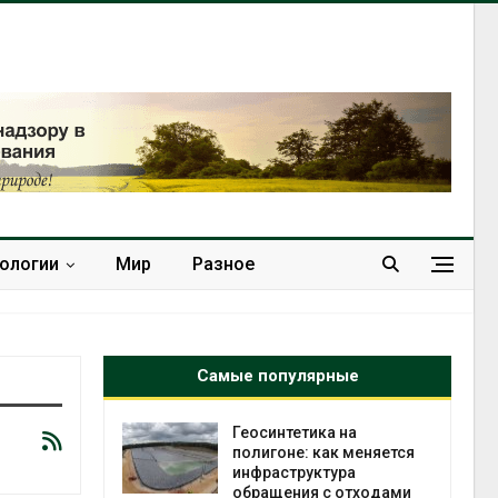
нологии
Мир
Разное
Самые популярные
в
Геосинтетика на
ща Волги и
полигоне: как меняется
те может
инфраструктура
рму почти в
обращения с отходами