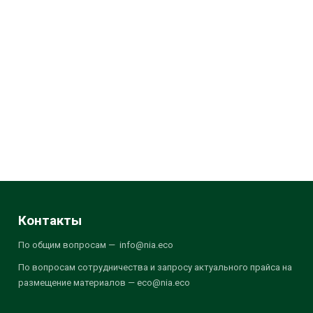
Контакты
По общим вопросам — info@nia.eco
По вопросам сотрудничества и запросу актуального прайса на
размещение материалов — eco@nia.eco