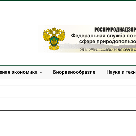
еная экономика
Биоразнообразие
Наука и тех
Минприроды
Приток воды 
потребовало ускорить
водохранили
строительство мусорных
Камы в авгус
объектов и уборку
превысить но