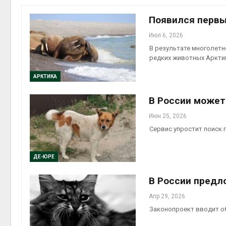
контей
Авг 7, 2
Появился первы
Июл 6, 2026
В результате многолетн
редких животных Аркти
Авг 6, 2
АРКТИКА
В России может
Июн 25, 2026
Сервис упростит поиск 
Авг 6, 2
ДЕ-ЮРЕ
В России предл
Авг 6, 2
Апр 29, 2026
Законопроект вводит о