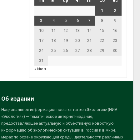
Пн
Вт
Ср
Чт
Пт
Сб
Вс
1
2
3
4
5
6
7
8
9
10
11
12
13
14
15
16
17
18
19
20
21
22
23
24
25
26
27
28
29
30
31
« Июл
Об издании
Национальное информационное агентство «Экология» (НИА
«Экология») — тематическое интернет-издание,
предоставляющее актуальную и объективную новостную
информацию об экологической ситуации в России и в мире,
мерах по охране окружающей среды, деятельности различных