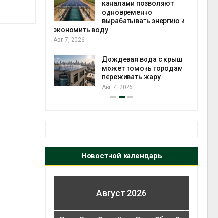
каналами позволяют
одновременно
вырабатывать энергию и
Авг 6
кт дата-
экономить воду
e
Авг 7, 2026
 протестами
 близости
Дождевая вода с крыш
может помочь городам
переживать жару
Авг 6
Авг 7, 2026
Новостной календарь
Август 2026