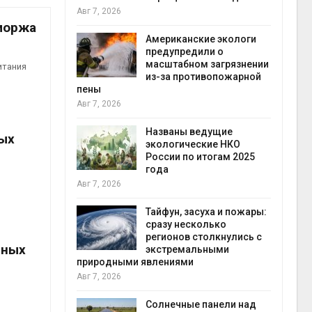
конт
Авг 7, 2026
Авг 7
моржа
Американские экологи
требовал
предупредили о
ожения в
масштабном загрязнении
итания
ды на фоне
из-за противопожарной
 от пожаров
пены
Авг 7, 2026
Авг 6
х шин
Названы ведущие
ых
ться без
экологические НКО
 и почти
России по итогам 2025
я
года
Авг 7, 2026
Авг 6
северные
Тайфун, засуха и пожары:
ют вес
сразу несколько
й миграцией
регионов столкнулись с
тных
экстремальными
природными явлениями
Авг 6
Авг 7, 2026
т сбор
приютов
города
Солнечные панели над