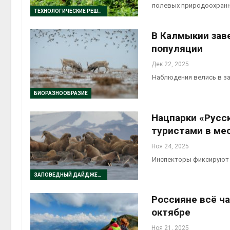
полевых природоохранн
ТЕХНОЛОГИЧЕСКИЕ РЕШЕНИЯ
Авг 6, 2
В Калмыкии зав
популяции
Дек 22, 2025
Авг 6, 2
Наблюдения велись в за
БИОРАЗНООБРАЗИЕ
Нацпарки «Русск
туристами в ме
Ноя 24, 2025
Инспекторы фиксируют 
ЗАПОВЕДНЫЙ ДАЙДЖЕСТ
Россияне всё ч
октябре
Ноя 21, 2025