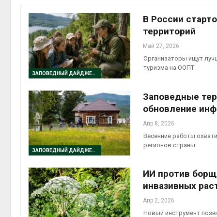
В России старт
территорий
Май 27, 2026
контей
Организаторы ищут лучш
Авг 7, 2
туризма на ООПТ
ЗАПОВЕДНЫЙ ДАЙДЖЕСТ
Заповедные тер
обновление инф
Авг 6, 2
Апр 8, 2026
Весенние работы охвати
регионов страны
ЗАПОВЕДНЫЙ ДАЙДЖЕСТ
ИИ против борщ
Авг 6, 2
инвазивных рас
Апр 2, 2026
Новый инструмент позво