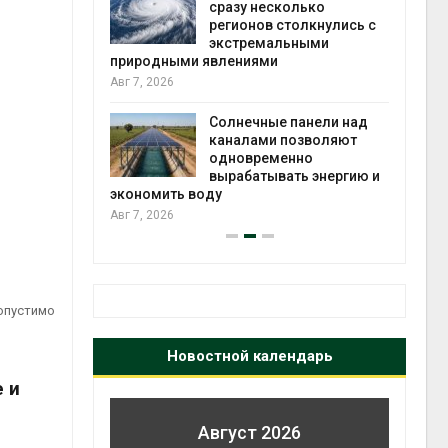
й миграцией
сразу несколько
регионов столкнулись с
Авг 6
экстремальными
природными явлениями
т сбор
Авг 7, 2026
приютов
города
Солнечные панели над
каналами позволяют
Авг 6
одновременно
вырабатывать энергию и
экономить воду
Авг 7, 2026
опустимо
Новостной календарь
 и
Август 2026