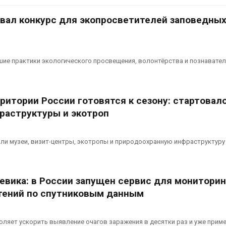
Авг 7, 2026
овал конкурс для экопросветителей заповедны
Минприроды
потребовало ускорить
Приток воды 
строительство мусорных
водохранили
объектов и уборку
Камы в авгус
нерных площадок
превысить но
ие практики экологического просвещения, волонтёрства и познавате
полтора раза
026
Авг 7, 2026
Панамский канал вновь
ограничивает загрузку
Евросоюз по
ритории России готовятся к сезону: стартовал
судов из-за дефицита
увеличить вл
раструктуры и экотроп
пресной воды
защиту приро
роста ущерба
026
Авг 7, 2026
ли музеи, визит-центры, экотропы и природоохранную инфраструктуру
В китайской провинции
Шэньси из-за паводков
Дом из стары
эвакуировали более 140
может обходи
тыс. человек
кондиционера
евика: в России запущен сервис для мониторин
без отоплени
026
тений по спутниковым данным
Авг 7, 2026
МЕГА и ВкусВилл
установили
Камчатские 
экообменники для сбора
олени набира
ляет ускорить выявление очагов заражения в десятки раз и уже приме