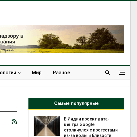
нологии
Мир
Разное
Самые популярные
 ускорит
В Индии проект дата-
нечной
центра Google
-за роста
столкнулся с протестами
ороны ИИ
из-за воды и близости