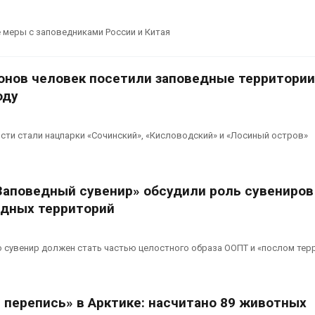
меры с заповедниками России и Китая
онов человек посетили заповедные территории
оду
ти стали нацпарки «Сочинский», «Кисловодский» и «Лосиный остров»
Заповедный сувенир» обсудили роль сувениров
едных территорий
 сувенир должен стать частью целостного образа ООПТ и «послом тер
перепись» в Арктике: насчитано 89 животных