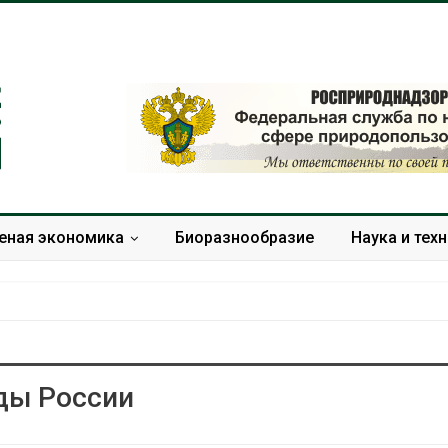
еная экономика
Биоразнообразие
Наука и тех
ды России
Дождевая вода с крыш
Южная Корея
может помочь городам
развитие сол
переживать жару
энергетики из
спроса со ст
Авг 7, 2026