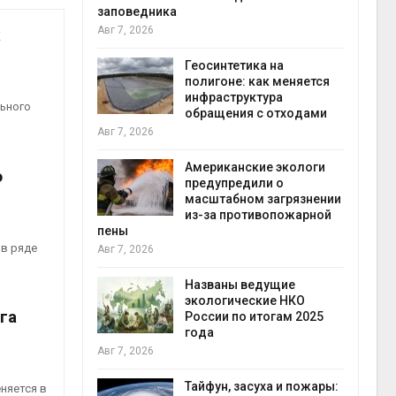
заповедника
Авг 7, 2026
х
в
ща Волги и
Геосинтетика на
те может
полигоне: как меняется
рму почти в
инфраструктура
конт
льного
обращения с отходами
Авг 7
Авг 7, 2026
требовал
Американские экологи
о
ожения в
предупредили о
ды на фоне
масштабном загрязнении
 от пожаров
из-за противопожарной
Авг 6
пены
 в ряде
Авг 7, 2026
х шин
ться без
Названы ведущие
 и почти
экологические НКО
га
я
России по итогам 2025
Авг 6
года
Авг 7, 2026
северные
ют вес
Тайфун, засуха и пожары:
няется в