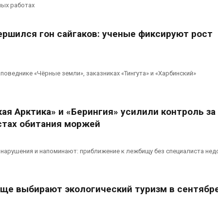
вторсырья
перед осенне
ых работах
026
Авг 7, 2026
ершился гон сайгаков: ученые фиксируют рост
Учёные предложили
Ozon запусти
получать питьевую воду
помощи для 
из воздуха с помощью
Нижнего Нов
ветра
Авг 7, 2026
026
поведнике «Чёрные земли», заказниках «Тингута» и «Харбинский»
ая Арктика» и «Берингия» усилили контроль за
стах обитания моржей
нарушения и напоминают: приближение к лежбищу без специалиста нед
аще выбирают экологический туризм в сентябре