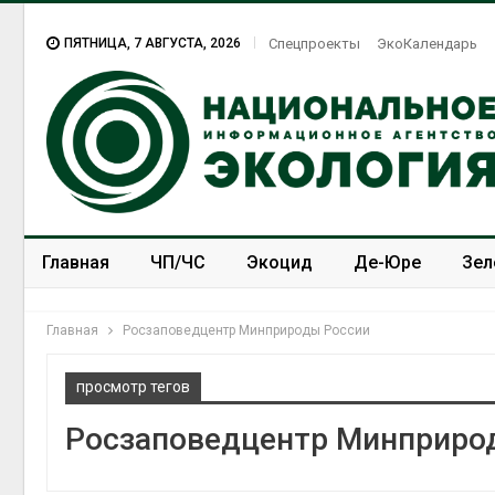
ПЯТНИЦА, 7 АВГУСТА, 2026
Спецпроекты
ЭкоКалендарь
Главная
ЧП/ЧС
Экоцид
Де-Юре
Зел
Спецпроекты
ЭкоЗОЖ
Главная
Росзаповедцентр Минприроды России
просмотр тегов
Росзаповедцентр Минприро