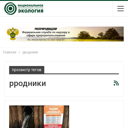
Главная
рродники
просмотр тегов
рродники