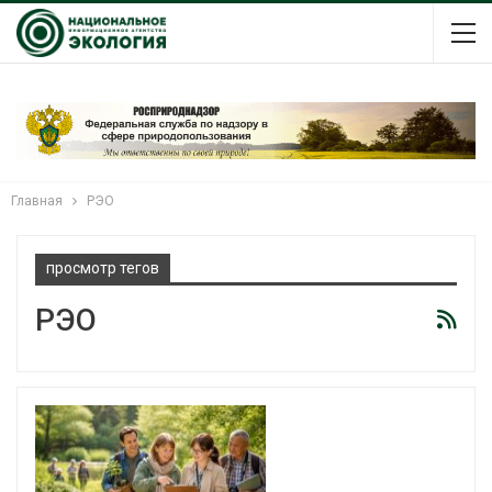
Главная
РЭО
просмотр тегов
РЭО