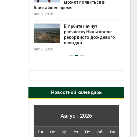
может появиться в
Авг 5
ближайшее время
Авг 6, 2026
т всё
ой
В Ирбите начнут
а засух,
расчистку Ницы после
 рубок
рекордного дождевого
Авг 5
паводка
Авг 6, 2026
Новостной календарь
Август 2026
Пн
Вт
Ср
Чт
Пт
Сб
Вс