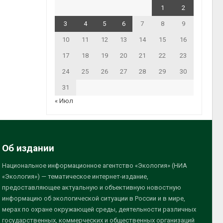
1
2
3
4
5
6
7
8
9
10
11
12
13
14
15
16
17
18
19
20
21
22
23
24
25
26
27
28
29
30
31
« Июл
Об издании
Национальное информационное агентство «Экология» (НИА
«Экология») — тематическое интернет-издание,
предоставляющее актуальную и объективную новостную
информацию об экологической ситуации в России и в мире,
мерах по охране окружающей среды, деятельности различных
государственных, коммерческих и общественных организаций