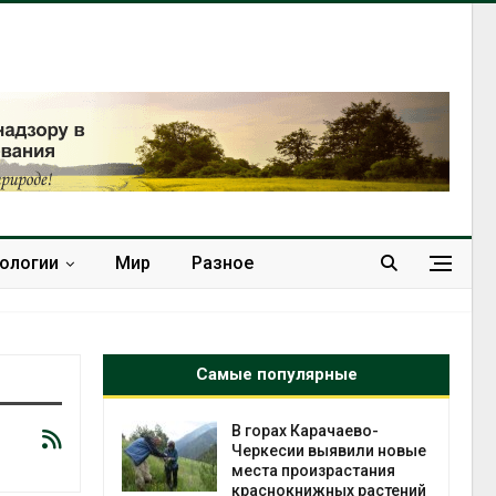
нологии
Мир
Разное
Самые популярные
нал вновь
В горах Карачаево-
 загрузку
Черкесии выявили новые
дефицита
места произрастания
ы
краснокнижных растений