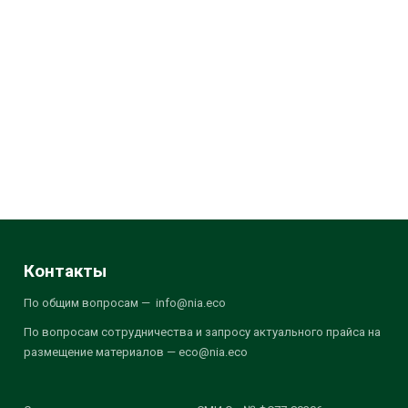
Контакты
По общим вопросам — info@nia.eco
По вопросам сотрудничества и запросу актуального прайса на
размещение материалов — eco@nia.eco