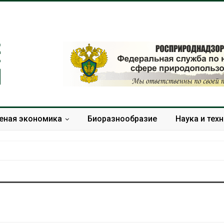
еная экономика
Биоразнообразие
Наука и тех
В Домодедове
Панамский ка
ликвидируют
ограничивает
последствия разлива
судов из-за 
химикатов после пожара
пресной вод