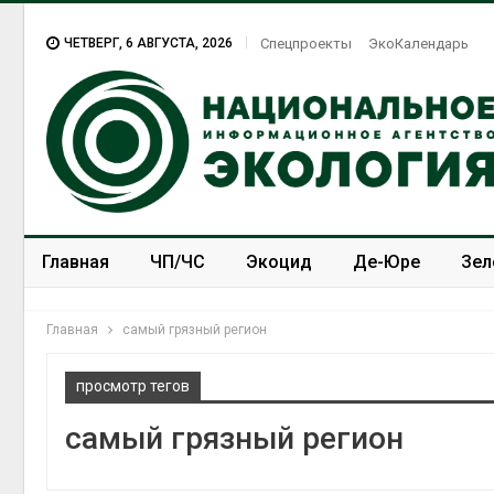
ЧЕТВЕРГ, 6 АВГУСТА, 2026
Спецпроекты
ЭкоКалендарь
Главная
ЧП/ЧС
Экоцид
Де-Юре
Зел
Спецпроекты
ЭкоЗОЖ
Главная
самый грязный регион
просмотр тегов
самый грязный регион