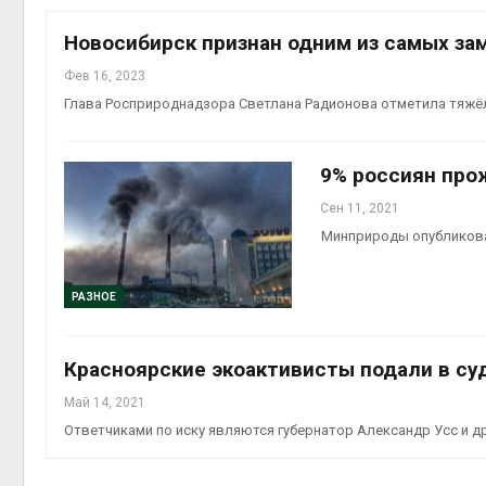
на скл
Авг 6, 2
Новосибирск признан одним из самых за
Фев 16, 2023
Глава Росприроднадзора Светлана Радионова отметила тяжё
9% россиян про
Сен 11, 2021
Минприроды опубликова
Авг 6, 2
РАЗНОЕ
Красноярские экоактивисты подали в суд
Май 14, 2021
Ответчиками по иску являются губернатор Александр Усс и д