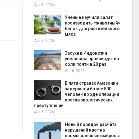
на с
Авг 6, 2026
Авг 6
провинции
Учёные научили салат
 паводков
производить «животный»
 более 140
белок для растительного
мяса
Авг 6, 2026
илл
Засуха в Индонезии
увеличила производство
и для сбора
соли почти в 20 раз
Авг 6, 2026
Авг 6
В пяти странах Амазонии
ложили
задержали более 800
ьевую воду
человек в ходе операции
 помощью
против экологических
преступлений
Авг 6, 2026
«Экопульс»
Новый порядок расчёта
я мусорных
нарушений квот на
устят в
промышленные выбросы