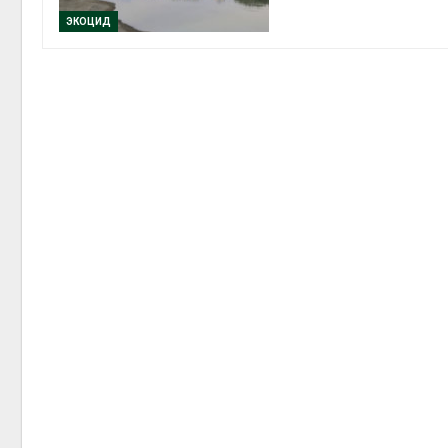
Дож
ЭКОЦИД
мож
пер
Авг 
Ми
пот
стр
объ
контейнерных пл
Авг 7, 2026