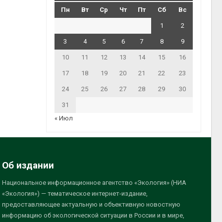
Пн
Вт
Ср
Чт
Пт
Сб
Вс
1
2
3
4
5
6
7
8
9
10
11
12
13
14
15
16
17
18
19
20
21
22
23
24
25
26
27
28
29
30
31
« Июл
Об издании
Национальное информационное агентство «Экология» (НИА
«Экология») — тематическое интернет-издание,
предоставляющее актуальную и объективную новостную
информацию об экологической ситуации в России и в мире,