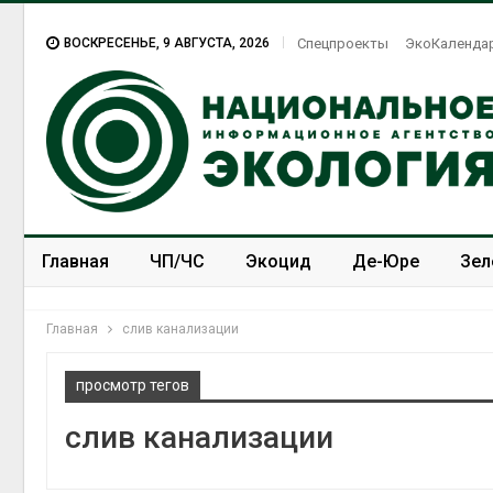
ВОСКРЕСЕНЬЕ, 9 АВГУСТА, 2026
Спецпроекты
ЭкоКаленда
Главная
ЧП/ЧС
Экоцид
Де-Юре
Зел
Спецпроекты
ЭкоЗОЖ
Главная
слив канализации
просмотр тегов
слив канализации
Аме
пре
мас
из-