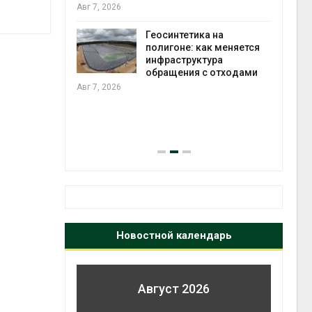
Д
Авг 7, 2026
м
п
Геосинтетика на
А
полигоне: как меняется
инфраструктура
обращения с отходами
М
в
п
Авг 7, 2026
с
о
контейнерных 
Авг 7, 2026
Новостной календарь
Август 2026