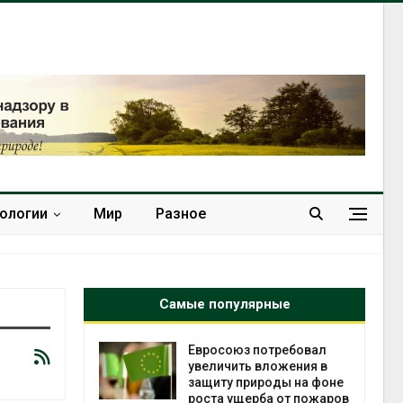
нологии
Мир
Разное
Самые популярные
Евросоюз потребовал
А
увеличить вложения в
п
защиту природы на фоне
м
роста ущерба от пожаров
и