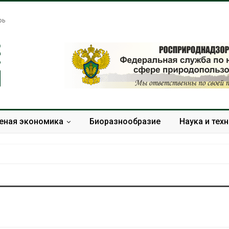
рь
еная экономика
Биоразнообразие
Наука и тех
риканские экологи
Жара «доводит» до
дупредили о
самоубийства и
штабном загрязнении
провоцирует убийство
за противопожарной
Авг 9, 2026