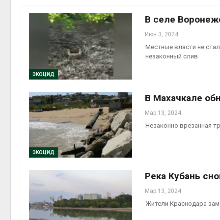
пены
Авг 7, 2026
В селе Воронеж
Июн 3, 2024
Наз
эко
Местные власти не стал
Рос
незаконный слив
год
Авг 7, 2026
ЭКОЦИД
Тай
В Махачкале об
сра
рег
Мар 13, 2024
эк
Незаконно врезанная тр
природными явл
Авг 7, 2026
ЭКОЦИД
Сол
кан
Река Кубань сно
од
выр
Мар 13, 2024
экономить воду
Жители Краснодара зам
Авг 7, 2026