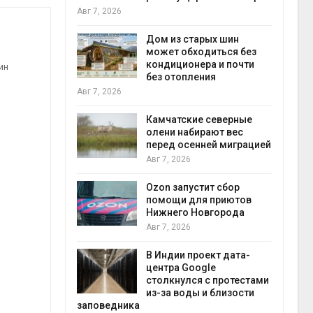
пены
Авг 7, 2026
Авг 7, 2026
 в
Дом из старых шин
может обходиться без
Н
кондиционера и почти
э
ин
без отопления
Р
г
Авг 7, 2026
Авг 7, 2026
Камчатские северные
й
олени набирают вес
Т
перед осенней миграцией
с
р
Авг 7, 2026
э
природными я
Ozon запустит сбор
Авг 7, 2026
ь
помощи для приютов
Нижнего Новгорода
С
Авг 7, 2026
к
о
В Индии проект дата-
в
центра Google
экономить вод
столкнулся с протестами
Авг 7, 2026
из-за воды и близости
заповедника