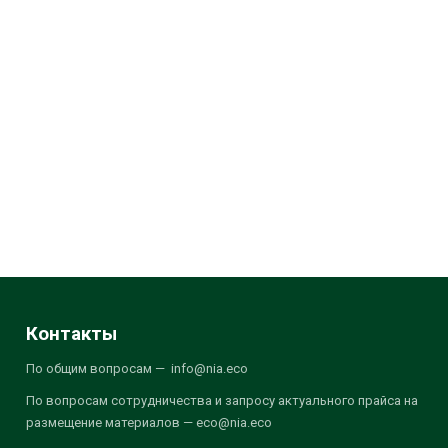
Контакты
По общим вопросам — info@nia.eco
По вопросам сотрудничества и запросу актуального прайса на
размещение материалов — eco@nia.eco