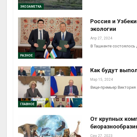
ЭКОЗАМЕТКА
Авг 6, 2
Россия и Узбек
экологии
Апр 27, 2024
В Ташкенте состоялось
Авг 6, 2
РАЗНОЕ
Как будут выпо
Мар 15, 2024
Вице-премьер Виктория
ГЛАВНОЕ
От крупных ком
биоразнообрази
Сен 27, 2023