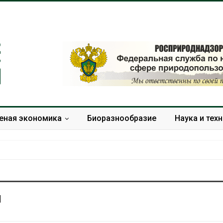
еная экономика
Биоразнообразие
Наука и тех
я
Минприроды
Приток воды 
потребовало ускорить
водохранили
строительство мусорных
Камы в авгус
объектов и уборку
превысить но