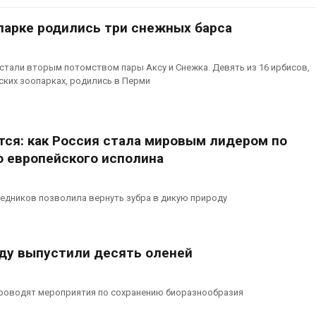
нерных площадок
полтора раза
026
Авг 7, 2026
парке родились три снежных барса
Панамский канал вновь
Евросоюз по
ограничивает загрузку
увеличить вл
 стали вторым потомством пары Аксу и Снежка. Девять из 16 ирбисов,
судов из-за дефицита
защиту приро
ких зоопарках, родились в Перми
пресной воды
роста ущерба
026
Авг 7, 2026
В китайской провинции
Дом из стары
тся: как Россия стала мировым лидером по
Шэньси из-за паводков
может обходи
 европейского исполина
эвакуировали более 140
кондиционера
тыс. человек
без отоплени
026
Авг 7, 2026
едников позволила вернуть зубра в дикую природу
МЕГА и ВкусВилл
Камчатские 
установили
олени набира
экообменники для сбора
перед осенне
оду выпустили десять оленей
вторсырья
Авг 7, 2026
026
Ozon запусти
проводят мероприятия по сохранению биоразнообразия
Учёные предложили
помощи для 
получать питьевую воду
Нижнего Нов