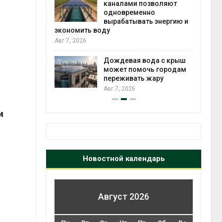
каналами позволяют
одновременно
вырабатывать энергию и
Авг 6
кт дата-
экономить воду
e
Авг 7, 2026
 протестами
 близости
Дождевая вода с крыш
может помочь городам
переживать жару
Авг 6
Авг 7, 2026
и
Новостной календарь
Август 2026