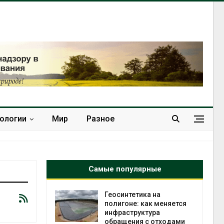
нологии
Мир
Разное
Самые популярные
в
Геосинтетика на
ща Волги и
полигоне: как меняется
те может
инфраструктура
рму почти в
обращения с отходами