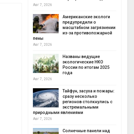
конт
Авг 7, 2026
Авг 7
Американские экологи
требовал
предупредили о
ожения в
масштабном загрязнении
ды на фоне
из-за противопожарной
 от пожаров
пены
Авг 7, 2026
Авг 6
х шин
Названы ведущие
ться без
экологические НКО
 и почти
России по итогам 2025
я
года
Авг 7, 2026
Авг 6
северные
Тайфун, засуха и пожары:
ют вес
сразу несколько
й миграцией
регионов столкнулись с
экстремальными
природными явлениями
Авг 6
Авг 7, 2026
т сбор
приютов
города
Солнечные панели над