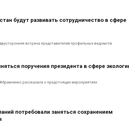
из воздуха с помощью
Авг 7, 2026
ветра
026
В Индии прое
истан будут развивать сотрудничество в сфере
центра Googl
Приложение «Экопульс»
столкнулся с
для контроля мусорных
из-за воды и
площадок запустят в
заповедника
сентябре
Авг 7, 2026
 двусторонняя встреча представителей профильных ведомств
026
лняться поручения президента в сфере экологи
 Абрамченко рассказала о предстоящих мероприятиях
паний потребовали заняться сохранением
я