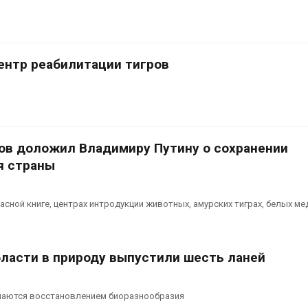
ентр реабилитации тигров
ов доложил Владимиру Путину о сохранении
я страны
асной книге, центрах интродукции животных, амурских тиграх, белых ме
бласти в природу выпустили шесть ланей
имаются восстановлением биоразнообразия