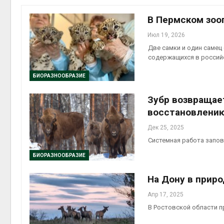
контей
Авг 7, 2
В Пермском зоо
Июл 19, 2026
Две самки и один самец
содержащихся в российс
Авг 6, 2
БИОРАЗНООБРАЗИЕ
Зубр возвращае
восстановлению
Дек 25, 2025
Авг 6, 2
Системная работа запов
БИОРАЗНООБРАЗИЕ
На Дону в прир
Авг 6, 2
Апр 17, 2025
В Ростовской области 