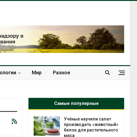
нологии
Мир
Разное
Самые популярные
провинции
Учёные научили салат
 паводков
производить «животный»
 более 140
белок для растительного
мяса