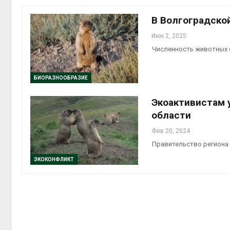
В Волгоградско
Июн 2, 2025
Численность животных 
Авг 6, 2
БИОРАЗНООБРАЗИЕ
Экоактивистам 
области
Фев 20, 2024
Правительство региона
ЭКОКОНФЛИКТ
Авг 5, 2
Авг 5, 2