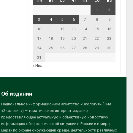
Пн
Вт
Ср
Чт
Пт
Сб
Вс
1
2
3
4
5
6
7
8
9
10
11
12
13
14
15
16
17
18
19
20
21
22
23
24
25
26
27
28
29
30
31
« Июл
Об издании
Национальное информационное агентство «Экология» (НИА
«Экология») — тематическое интернет-издание,
предоставляющее актуальную и объективную новостную
информацию об экологической ситуации в России и в мире,
мерах по охране окружающей среды, деятельности различных