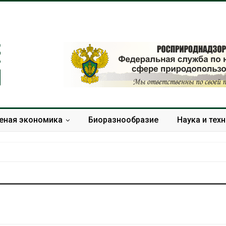
еная экономика
Биоразнообразие
Наука и тех
Изменение климата
В китайской 
меняет ареалы бабочек
Шэньси из-за
по всему миру
эвакуировали
тыс. человек
Авг 6, 2026