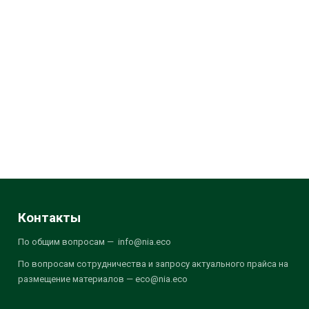
Контакты
По общим вопросам — info@nia.eco
По вопросам сотрудничества и запросу актуального прайса на
размещение материалов — eco@nia.eco