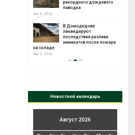
 рубок
рекордного дождевого
паводка
Авг 6, 2026
чаево-
явили новые
В Домодедове
астания
ликвидируют
экол
ых растений
последствия разлива
Авг 5
химикатов после пожара
на складе
Авг 6, 2026
Новостной календарь
Август 2026