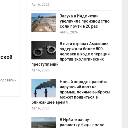
Авг 6, 2026
илл
Засуха в Индонезии
увеличила производство
и для сбора
соли почти в 20 раз
Авг 6, 2026
Авг 6
В пяти странах Амазонии
ложили
задержали более 800
ьевую воду
человек в ходе операции
нской
 помощью
против экологических
преступлений
Авг 6, 2026
состепь»
«Экопульс»
Новый порядок расчёта
я мусорных
нарушений квот на
устят в
промышленные выбросы
Авг 5
может появиться в
ближайшее время
Авг 6, 2026
т всё
ой
В Ирбите начнут
а засух,
расчистку Ницы после
Авг 5