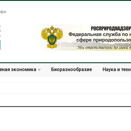
арь
еная экономика
Биоразнообразие
Наука и тех
Американские экологи
Жара «довод
предупредили о
самоубийства
масштабном загрязнении
провоцирует 
из-за противопожарной
Авг 9, 2026