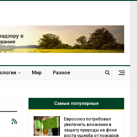
нологии
Мир
Разное
Самые популярные
ит» до
Евросоюз потребовал
 и
увеличить вложения в
убийство
защиту природы на фоне
роста ущерба от пожаров