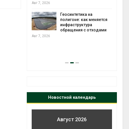
ороны ИИ
Авг 7, 2026
Геосинтетика на
в
полигоне: как меняется
ща Волги и
инфраструктура
те может
обращения с отходами
рму почти в
Авг 7, 2026
конт
Авг 7
Новостной календарь
Август 2026