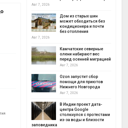
пен
Авг 7, 2026
Авг 7
до
ебли в
ревращают в
Дом из старых шин
кспортное
может обходиться без
кондиционера и почти
без отопления
Авг 7, 2026
Авг 7
к из
жет
Камчатские северные
ск жировой
олени набирают вес
ни
перед осенней миграцией
Авг 7, 2026
прир
й
Ozon запустит сбор
Авг 7
й контроль
помощи для приютов
тически
Нижнего Новгорода
ерок к
Авг 7, 2026
В Индии проект дата-
центра Google
экон
тия
 ускорит
столкнулся с протестами
Авг 7
нечной
из-за воды и близости
-за роста
заповедника