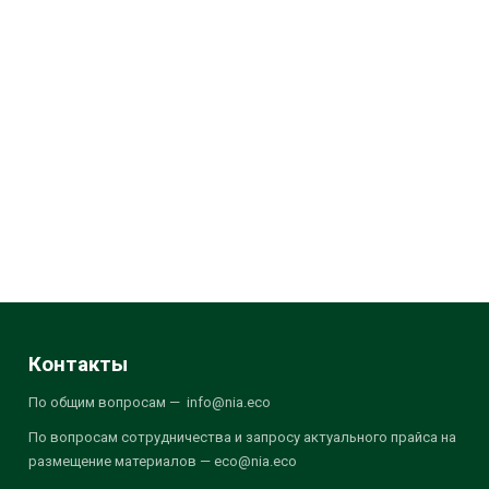
Контакты
По общим вопросам — info@nia.eco
По вопросам сотрудничества и запросу актуального прайса на
размещение материалов — eco@nia.eco