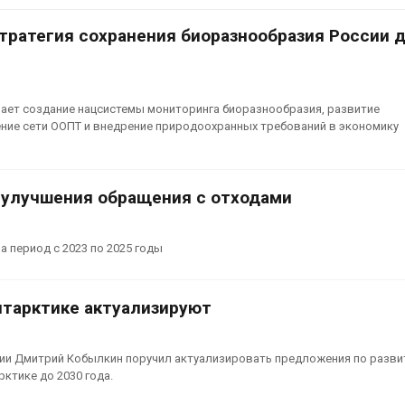
026
тратегия сохранения биоразнообразия России 
Банановые ст
Бангладеш п
Названы ведущие
текстиль и э
экологические НКО
сырьё
России по итогам 2025
Авг 9, 2026
ает создание нацсистемы мониторинга биоразнообразия, развитие
года
ние сети ООПТ и внедрение природоохранных требований в экономику
026
Микропласти
упаковки мо
Тайфун, засуха и пожары:
усиливать ри
сразу несколько
болезни пече
 улучшения обращения с отходами
регионов столкнулись с
Авг 8, 2026
экстремальными
дными явлениями
Региональны
 период с 2023 по 2025 годы
026
экологически
в России фак
Солнечные панели над
ушёл от пров
нтарктике актуализируют
каналами позволяют
наблюдению
одновременно
Авг 8, 2026
вырабатывать энергию и
ить воду
ии Дмитрий Кобылкин поручил актуализировать предложения по разви
Южная Корея
ктике до 2030 года.
026
развитие сол
энергетики из