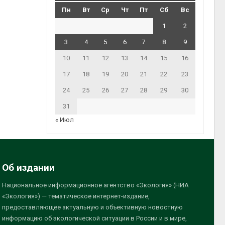
Пн
Вт
Ср
Чт
Пт
Сб
Вс
1
2
3
4
5
6
7
8
9
10
11
12
13
14
15
16
17
18
19
20
21
22
23
24
25
26
27
28
29
30
31
« Июл
Об издании
Национальное информационное агентство «Экология» (НИА
«Экология») — тематическое интернет-издание,
предоставляющее актуальную и объективную новостную
информацию об экологической ситуации в России и в мире,