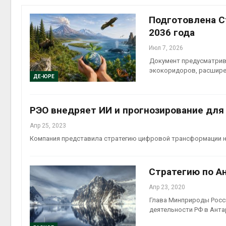
пены
Авг 7, 2
Подготовлена С
2036 года
Июл 7, 2026
Документ предусматрив
экокоридоров, расшире
Авг 7, 2
ДЕ-ЮРЕ
РЭО внедряет ИИ и прогнозирование для
Апр 25, 2023
приро
Компания представила стратегию цифровой трансформации на
Авг 7, 2
Стратегию по А
Апр 23, 2020
эконом
Глава Минприроды Росс
деятельности РФ в Антар
Авг 7, 2