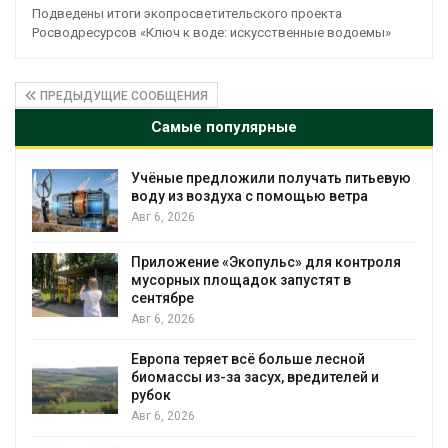
Подведены итоги экопросветительского проекта
Росводресурсов «Ключ к воде: искусственные водоемы»
ПРЕДЫДУЩИЕ СООБЩЕНИЯ
Самые популярные
вую
В пяти странах Амазонии задержали
более 800 человек в ходе операции
против экологических преступлений
Авг 6, 2026
я
Новый порядок расчёта нарушений квот
на промышленные выбросы может
появиться в ближайшее время
Авг 6, 2026
В Ирбите начнут расчистку Ницы после
рекордного дождевого паводка
Авг 6, 2026