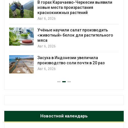
В Домодедове ликвидируют
последствия разлива химикатов после
пожара на складе
Авг 6, 2026
Изменение климата меняет ареалы
о
бабочек по всему миру
Авг 6, 2026
В Австралии снизят стоимость
установки солнечных панелей для
бизнеса
Авг 6, 2026
Новостной календарь