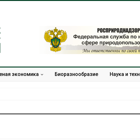
еная экономика
Биоразнообразие
Наука и тех
В Домодедове
Панамский ка
ликвидируют
ограничивает
последствия разлива
судов из-за 
химикатов после пожара
пресной вод