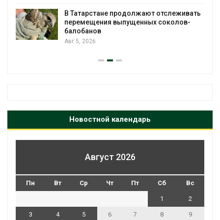
В Татарстане продолжают отслеживать
з
перемещения выпущенных соколов-
балобанов
Авг 5, 2026
Новостной календарь
Август 2026
Пн
Вт
Ср
Чт
Пт
Сб
Вс
1
2
3
4
5
6
7
8
9