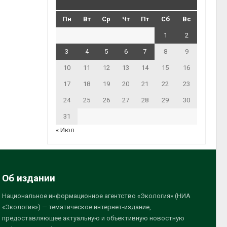
Пн
Вт
Ср
Чт
Пт
Сб
Вс
1
2
3
4
5
6
7
8
9
10
11
12
13
14
15
16
17
18
19
20
21
22
23
24
25
26
27
28
29
30
31
« Июл
Об издании
Национальное информационное агентство «Экология» (НИА
«Экология») — тематическое интернет-издание,
предоставляющее актуальную и объективную новостную