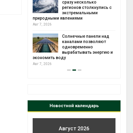
й миграцией
сразу несколько
регионов столкнулись с
Авг 6
экстремальными
природными явлениями
т сбор
Авг 7, 2026
приютов
города
Солнечные панели над
каналами позволяют
Авг 6
одновременно
вырабатывать энергию и
экономить воду
Авг 7, 2026
Новостной календарь
Август 2026