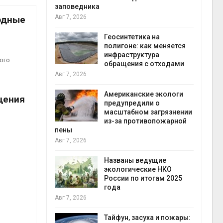
заповедника
Авг 7, 2026
одные
в
ща Волги и
Геосинтетика на
те может
полигоне: как меняется
рму почти в
инфраструктура
конт
ого
обращения с отходами
Авг 7
Авг 7, 2026
требовал
Американские экологи
щения
ожения в
предупредили о
ды на фоне
масштабном загрязнении
 от пожаров
из-за противопожарной
Авг 6
пены
Авг 7, 2026
х шин
ться без
Названы ведущие
 и почти
экологические НКО
я
России по итогам 2025
Авг 6
года
Авг 7, 2026
северные
ют вес
Тайфун, засуха и пожары: