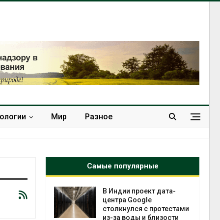
нологии
Мир
Разное
Самые популярные
 ускорит
В Индии проект дата-
нечной
центра Google
-за роста
столкнулся с протестами
ороны ИИ
из-за воды и близости