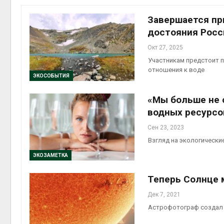
Завершается пр
достояния Росси
Окт 27, 2025
контей
Участникам предстоит п
Авг 7, 2
отношения к воде
ЭКОСОБЫТИЯ
«Мы больше не 
водных ресурсо
Авг 6, 2
Сен 23, 2023
Взгляд на экологическ
ЭКОЗАМЕТКА
Теперь Солнце 
Авг 6, 2
Дек 7, 2021
Астрофотограф создал 