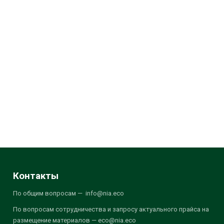
Контакты
По общим вопросам — info@nia.eco
По вопросам сотрудничества и запросу актуального прайса на
размещение материалов — eco@nia.eco