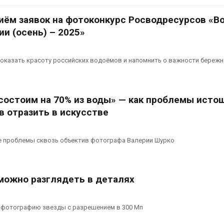
Авг 7, 2026
иём заявок на фотоконкурс Росводресурсов «В
Минприроды
потребовало ускорить
Приток воды 
и (осень) – 2025»
строительство мусорных
водохранили
объектов и уборку
Камы в авгус
нерных площадок
превысить но
оказать красоту российских водоёмов и напомнить о важности бережн
полтора раза
026
Авг 7, 2026
Панамский канал вновь
ограничивает загрузку
Евросоюз по
состоим на 70% из воды» — как проблемы исто
судов из-за дефицита
увеличить вл
в отразить в искусстве
пресной воды
защиту приро
роста ущерба
026
Авг 7, 2026
ие проблемы сквозь объектив фотографа Валерии Шурко
В китайской провинции
Шэньси из-за паводков
Дом из стары
эвакуировали более 140
может обходи
тыс. человек
кондиционера
можно разглядеть в деталях
без отоплени
026
Авг 7, 2026
МЕГА и ВкусВилл
фотографию звезды с разрешением в 300 Мп
установили
Камчатские 
экообменники для сбора
олени набира