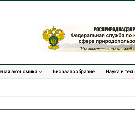
еная экономика
Биоразнообразие
Наука и тех
Дождевая вода с крыш
Южная Корея
может помочь городам
развитие сол
переживать жару
энергетики из
спроса со ст
Авг 7, 2026