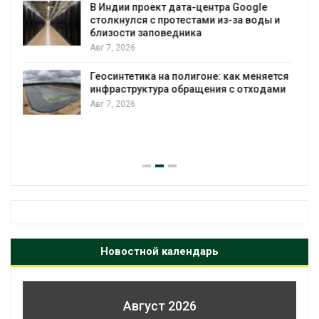
воду
Авг 7, 2026
Дождевая вода с крыш может помочь
городам переживать жару
я
Авг 7, 2026
Минприроды потребовало ускорить
строительство мусорных объектов и
уборку контейнерных площадок
Авг 7, 2026
Новостной календарь
Август 2026