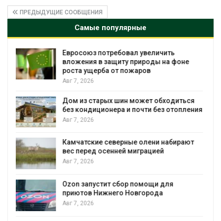
ПРЕДЫДУЩИЕ СООБЩЕНИЯ
Самые популярные
Американские экологи предупредили о
масштабном загрязнении из-за
противопожарной пены
Авг 7, 2026
Названы ведущие экологические НКО
я
России по итогам 2025 года
Авг 7, 2026
Тайфун, засуха и пожары: сразу
несколько регионов столкнулись с
экстремальными природными
явлениями
Авг 7, 2026
Солнечные панели над каналами
позволяют одновременно
вырабатывать энергию и экономить