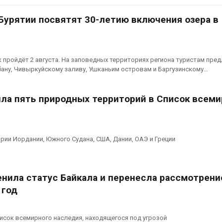
Авг 6, 2026
Авг 6, 2026
 Бурятии посвятят 30-летию включения озера в
МЕГА и ВкусВилл
Засуха
установили
увелич
экообменники для сбора
соли по
вторсырья
Авг 6, 2
 пройдёт 2 августа. На заповедных территориях региона туристам пре
Авг 6, 2026
ану, Чивыркуйскому заливу, Ушканьим островам и Баргузинскому…
В пяти
Учёные предложили
задерж
получать питьевую воду
челове
а пять природных территорий в Список всеми
из воздуха с помощью
против
ветра
преступлений
Авг 6, 2026
Авг 6, 2026
рии Иордании, Южного Судана, США, Дании, ОАЭ и Греции
Приложение «Экопульс»
Новый 
для контроля мусорных
наруше
площадок запустят в
промы
сентябре
может 
нила статус Байкала и перенесла рассмотрени
ближайшее время
Авг 6, 2026
 год
Авг 6, 2026
Европа теряет всё
больше лесной
В Ирби
биомассы из-за засух,
расчис
исок всемирного наследия, находящегося под угрозой