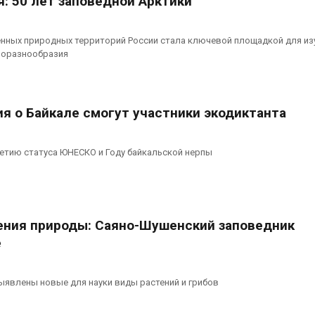
: 50 лет заповедной Арктики
ённых природных территорий России стала ключевой площадкой для из
биоразнообразия
я о Байкале смогут участники экодиктанта
летию статуса ЮНЕСКО и Году байкальской нерпы
ения природы: Саяно-Шушенский заповедник
е
ыявлены новые для науки виды растений и грибов