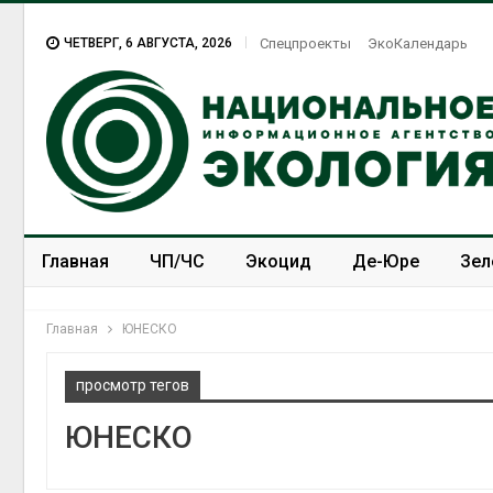
ЧЕТВЕРГ, 6 АВГУСТА, 2026
Спецпроекты
ЭкоКалендарь
Главная
ЧП/ЧС
Экоцид
Де-Юре
Зел
Спецпроекты
ЭкоЗОЖ
Главная
ЮНЕСКО
просмотр тегов
ЮНЕСКО
Изменение климата
меняет ареалы бабочек
по всему миру
Авг 6, 2026