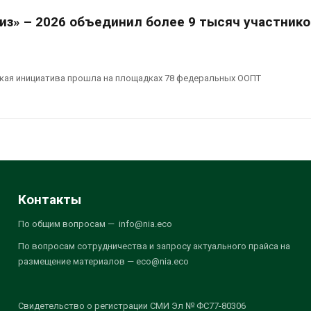
из» – 2026 объединил более 9 тысяч участнико
кая инициатива прошла на площадках 78 федеральных ООПТ
Контакты
По общим вопросам — info@nia.eco
По вопросам сотрудничества и запросу актуального прайса на
размещение материалов — eco@nia.eco
Свидетельство о регистрации СМИ Эл № ФС77-80306