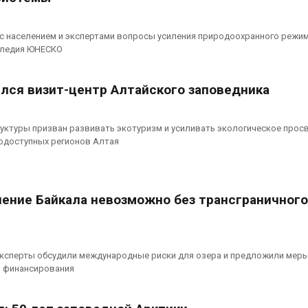
с населением и экспертами вопросы усиления природоохранного режи
следия ЮНЕСКО
ылся визит-центр Алтайского заповедника
уктуры призван развивать экотуризм и усиливать экологическое прос
нодоступных регионов Алтая
нение Байкала невозможно без трансграничного
эксперты обсудили международные риски для озера и предложили меры
и финансирования