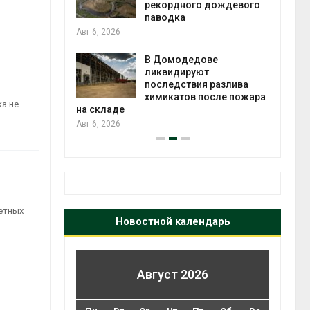
дного дождевого
ка
Органические яйца
оказались «хуже для
климата»: исследование
одедове
показало пределы
дируют
экологических расчётов
ствия разлива
Авг 5, 2026
тов после пожара
ка не
ётных
Новостной календарь
Август 2026