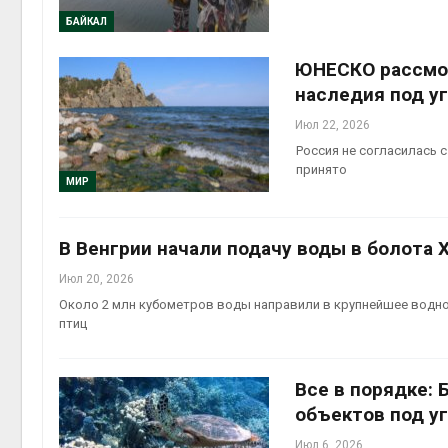
БАЙКАЛ
Органические яйца
оказались «хуже для
ЮНЕСКО рассмот
климата»: исследование
показало пределы
наследия под у
экологических расчётов
Авг 5, 2026
Июл 22, 2026
Россия не согласилась 
принято
МИР
В Венгрии начали подачу воды в болота 
Июл 20, 2026
Около 2 млн кубометров воды направили в крупнейшее водно
птиц
Все в порядке:
объектов под у
Июл 6, 2026