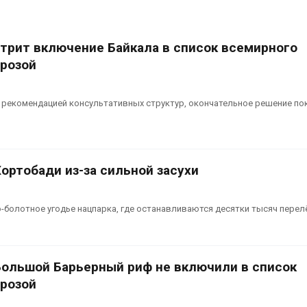
вредителей и рубок
рекор
павод
Авг 6, 2026
Авг 6, 2026
рит включение Байкала в список всемирного
В горах Карачаево-
Черкесии выявили новые
В Дом
грозой
места произрастания
ликви
краснокнижных растений
послед
химика
Авг 6, 2026
с рекомендацией консультативных структур, окончательное решение по
на складе
Авг 6, 2026
Хортобади из-за сильной засухи
-болотное угодье нацпарка, где останавливаются десятки тысяч перел
 Большой Барьерный риф не включили в список
грозой