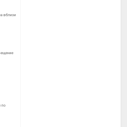
ма вблизи
вещение
 по