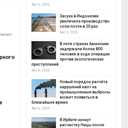
В Австралии снизят
 в Индонезии
стоимость установки
ила производство
солнечных панелей для
чти в 20 раз
бизнеса
026
Авг 6, 2026
длагают
 странах Амазонии
Москвариум отметит 11-
али более 800
летие трёхдневным
к в ходе операции
фестивалем
рного
 экологических
Авг 5, 2026
В Кении противников
строительства АЭС
порядок расчёта
проверяют по статье о
ний квот на
терроризме
шленные выбросы
Авг 5, 2026
появиться в
е
Суд запретил
использовать
крокодилов для охраны
те начнут
израильской тюрьмы
тку Ницы после
Авг 5, 2026