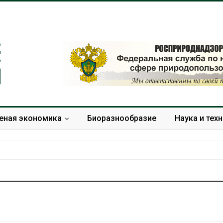
еная экономика
Биоразнообразие
Наука и тех
В китайской провинции
Учёные
Шэньси из-за паводков
произв
эвакуировали более 140
белок 
тыс. человек
мяса