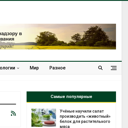
нологии
Мир
Разное
Самые популярные
 научили салат
Изменение климата
одить «животный»
меняет ареалы бабочек
для растительного
по всему миру
Авг 6, 2026