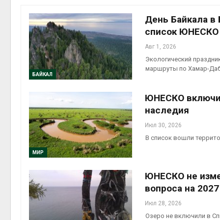
День Байкала в
В Австралии снизят
стоимость установки
список ЮНЕСКО
солнечных панелей для
бизнеса
Авг 1, 2026
Авг 6, 2026
Экологический праздник
маршруты по Хамар-Даб
Москвариум отметит 11-
БАЙКАЛ
летие трёхдневным
фестивалем
ЮНЕСКО включил
Авг 5, 2026
наследия
В Кении противников
Июл 30, 2026
строительства АЭС
В список вошли террито
проверяют по статье о
терроризме
МИР
Авг 5, 2026
ЮНЕСКО не изме
Суд запретил
вопроса на 2027
использовать
крокодилов для охраны
Июл 28, 2026
израильской тюрьмы
Озеро не включили в Сп
Авг 5, 2026