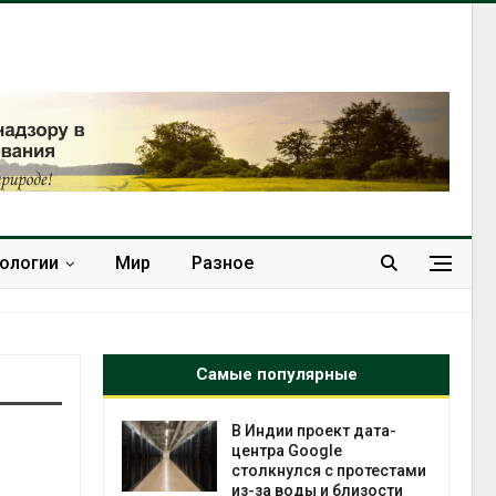
нологии
Мир
Разное
Самые популярные
 ускорит
В Индии проект дата-
нечной
центра Google
-за роста
столкнулся с протестами
ороны ИИ
из-за воды и близости