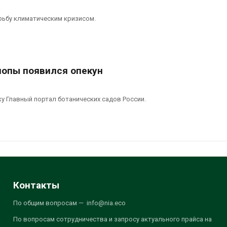
рьбу климатическим кризисом.
лопы появился опекун
у Главный портал ботанических садов России.
Контакты
По общим вопросам — info@nia.eco
По вопросам сотрудничества и запросу актуального прайса на