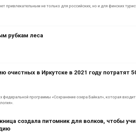
вторсырья
перед осенне
ет привлекательным не только для российских, но и для финских турис
026
Авг 7, 2026
Учёные предложили
Ozon запусти
получать питьевую воду
помощи для 
из воздуха с помощью
Нижнего Нов
ым рубкам леса
ветра
Авг 7, 2026
026
ю очистных в Иркутске в 2021 году потратят 5
х федеральной программы «Сохранение озера Байкал», которая входит
логия».
жница создала питомник для волков, чтобы уч
дию