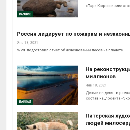
«Парк Кюренниеми» стан
Авг 6, 2
РАЗНОЕ
Россия лидирует по пожарам и незаконн
Авг 6, 2
Янв 18, 2021
WWF подготовил отчёт об исчезновении лесов на планете.
На реконструкци
миллионов
Янв 18, 2021
Деньги выделят в рамка
состав нацпроекта «Эко
БАЙКАЛ
Питерская худо
людей милосер