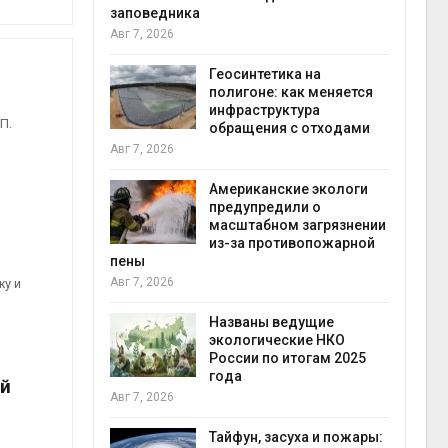
заповедника
Авг 7, 2026
в
ща Волги и
Геосинтетика на
те может
полигоне: как меняется
рму почти в
инфраструктура
конт
П.
обращения с отходами
Авг 7
Авг 7, 2026
требовал
Американские экологи
ожения в
предупредили о
ды на фоне
масштабном загрязнении
 от пожаров
из-за противопожарной
Авг 6
пены
Авг 7, 2026
жу и
х шин
ться без
Названы ведущие
 и почти
экологические НКО
я
России по итогам 2025
Авг 6
года
ий
Авг 7, 2026
северные
ют вес
Тайфун, засуха и пожары: