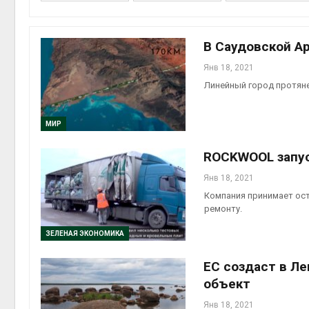
В Саудовской А
Янв 18, 2021
контей
Линейный город протяне
Авг 7, 2
МИР
ROCKWOOL запус
Авг 6, 2
Янв 18, 2021
Компания принимает ост
ремонту.
ЗЕЛЕНАЯ ЭКОНОМИКА
Авг 6, 2
ЕС создаст в Л
объект
Янв 18, 2021