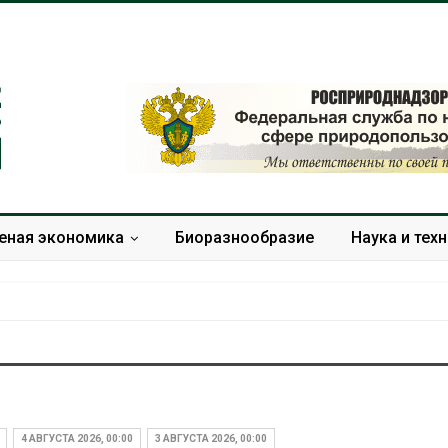
еная экономика
Биоразнообразие
Наука и тех
Дождевая вода с крыш
Южная Корея
может помочь городам
развитие сол
переживать жару
энергетики из
4 АВГУСТА 2026, 00:00
3 АВГУСТА 2026, 00:00
спроса со ст
Авг 7, 2026