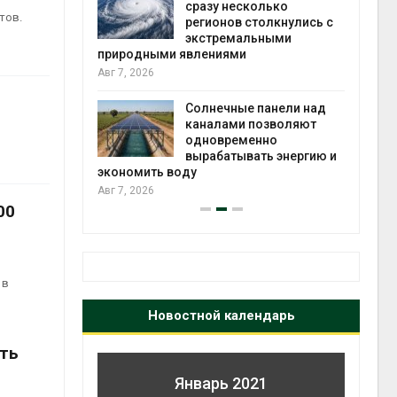
й миграцией
сразу несколько
тов.
регионов столкнулись с
Авг 6
экстремальными
природными явлениями
т сбор
Авг 7, 2026
приютов
города
Солнечные панели над
каналами позволяют
Авг 6
одновременно
вырабатывать энергию и
экономить воду
Авг 7, 2026
00
 в
Новостной календарь
ить
Январь 2021