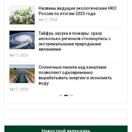
кие НКО
В китайской провинции Шэньси из-з
паводков эвакуировали более 140 
человек
Авг 6, 2026
у
МЕГА и ВкусВилл установили
ись с
экообменники для сбора вторсырь
и
Авг 6, 2026
Учёные предложили получать пить
ами
воду из воздуха с помощью ветра
Авг 6, 2026
номить
Новостной календарь