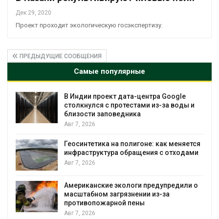
Дек 29, 2020
Проект проходит экологическую госэкспертизу.
ПРЕДЫДУЩИЕ СООБЩЕНИЯ
Самые популярные
Google
Дождевая вода с крыш может пом
а воды и
городам переживать жару
Авг 7, 2026
Минприроды потребовало ускорит
к меняется
строительство мусорных объектов 
 отходами
уборку контейнерных площадок
Авг 7, 2026
предили о
Панамский канал вновь ограничива
а
загрузку судов из-за дефицита пре
воды
Авг 6, 2026