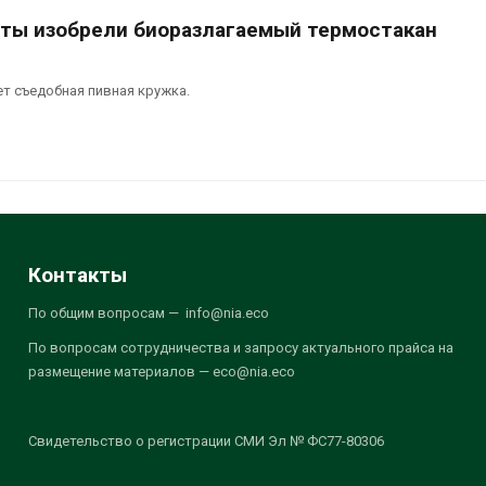
ты изобрели биоразлагаемый термостакан
т съедобная пивная кружка.
Контакты
По общим вопросам — info@nia.eco
По вопросам сотрудничества и запросу актуального прайса на
размещение материалов — eco@nia.eco
Свидетельство о регистрации СМИ Эл № ФС77-80306