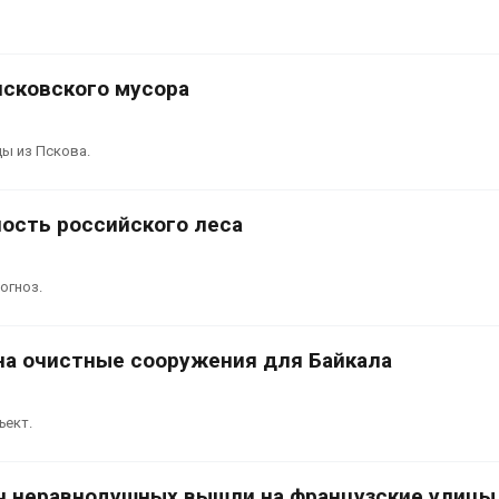
России по итогам 2025
года
Микропласти
026
упаковки мо
усиливать ри
псковского мусора
Тайфун, засуха и пожары:
болезни пече
сразу несколько
Авг 8, 2026
регионов столкнулись с
ы из Пскова.
экстремальными
дными явлениями
026
ость российского леса
огноз.
на очистные сооружения для Байкала
ъект.
ч неравнодушных вышли на французские улицы