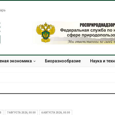
арь
еная экономика
Биоразнообразие
Наука и тех
Ozon запустит сбор
На труднодо
помощи для приютов
полуострове
Нижнего Новгорода
убрали три н
0
7 АВГУСТА 2026, 00:00
6 АВГУСТА 2026, 00:00
свалки
Авг 7, 2026