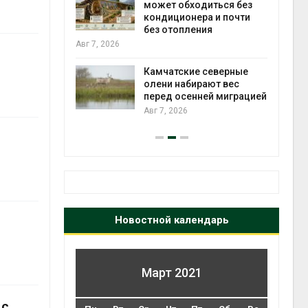
может обходиться без
кондиционера и почти
к из
без отопления
Авг 7
жет
Авг 7, 2026
ск жировой
ни
Камчатские северные
олени набирают вес
перед осенней миграцией
прир
Авг 7, 2026
Авг 7
Новостной календарь
Март 2021
 с