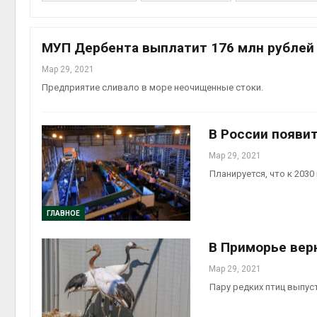
МУП Дербента выплатит 176 млн рублей 
Мар 29, 2021
запове
Предприятие сливало в море неочищенные стоки.
Авг 7, 2
В России появит
Мар 29, 2021
Планируется, что к 203
Авг 7, 2
ГЛАВНОЕ
В Приморье вер
пены
Авг 7, 2
Мар 29, 2021
Пару редких птиц выпус