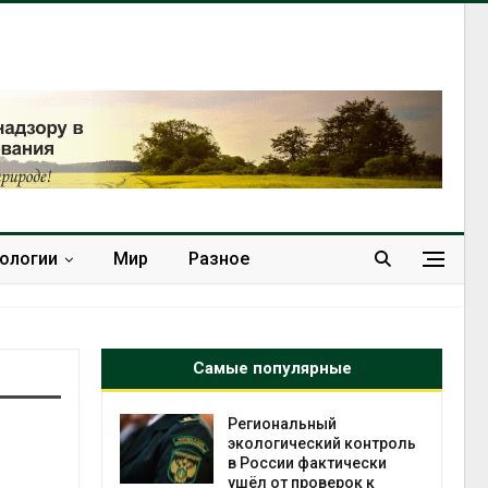
нологии
Мир
Разное
Самые популярные
ступном
Региональный
 Рыбачий
экологический контроль
езаконные
в России фактически
ушёл от проверок к