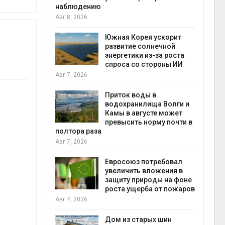
наблюдению
Авг 8, 2026
 научились
4%
Южная Корея ускорит
ка из воды
развитие солнечной
энергетики из-за роста
запо
спроса со стороны ИИ
Авг 7
Авг 7, 2026
 засуха и
тремальная
ила сразу
Приток воды в
гионов мира
водохранилища Волги и
Камы в августе может
превысить норму почти в
Авг 7
полтора раза
ит» до
Авг 7, 2026
 и
убийство
Евросоюз потребовал
увеличить вложения в
защиту природы на фоне
пен
ебли в
роста ущерба от пожаров
Авг 7
ревращают в
Авг 7, 2026
кспортное
Дом из старых шин