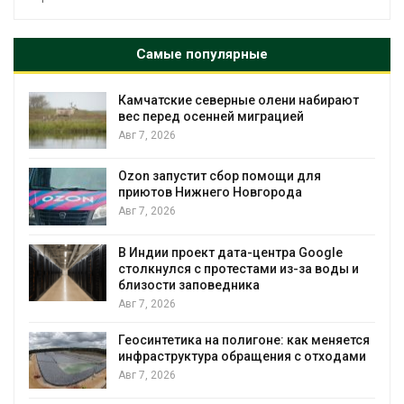
Самые популярные
Камчатские северные олени набирают
и
вес перед осенней миграцией
Авг 7, 2026
А
Ozon запустит сбор помощи для
к
приютов Нижнего Новгорода
Авг 7, 2026
В Индии проект дата-центра Google
столкнулся с протестами из-за воды и
А
близости заповедника
Авг 7, 2026
Геосинтетика на полигоне: как меняется
инфраструктура обращения с отходами
Авг 7, 2026