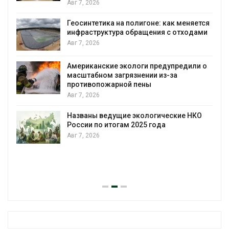
Дождевая вода с крыш может помочь
городам переживать жару
яется
Авг 7, 2026
одами
Минприроды потребовало ускорить
строительство мусорных объектов и
уборку контейнерных площадок
или о
Авг 7, 2026
Панамский канал вновь ограничивает
загрузку судов из-за дефицита пресной
воды
НКО
Авг 6, 2026
В китайской провинции Шэньси из-за
паводков эвакуировали более 140 тыс.
человек
Авг 6, 2026