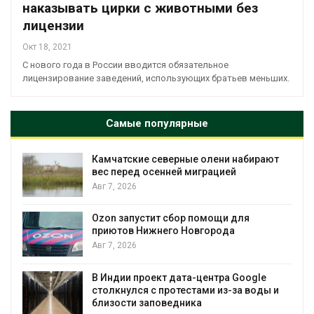
наказывать цирки с животными без
лицензии
Окт 18, 2021
С нового года в России вводится обязательное
лицензирование заведений, использующих братьев меньших.
Самые популярные
рают
Тайфун, засуха и пожары: сразу
несколько регионов столкнулись с
экстремальными природными
явлениями
Авг 7, 2026
Солнечные панели над каналами
позволяют одновременно
вырабатывать энергию и экономить
воду
e
ды и
Авг 7, 2026