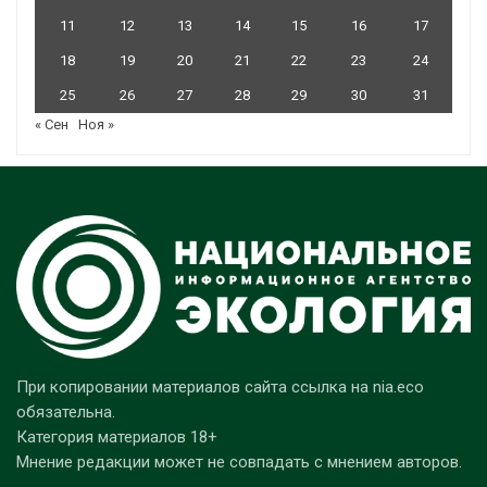
11
12
13
14
15
16
17
18
19
20
21
22
23
24
25
26
27
28
29
30
31
« Сен
Ноя »
При копировании материалов сайта ссылка на nia.eco
обязательна.
Категория материалов 18+
Мнение редакции может не совпадать с мнением авторов.