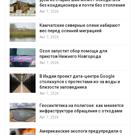
ения
России по итогам 2025 года
Авг 7, 2026
ют
Тайфун, засуха и пожары: сразу
несколько регионов столкнулись с
экстремальными природными
явлениями
Авг 7, 2026
Солнечные панели над каналами
позволяют одновременно
вырабатывать энергию и экономить
воду
 и
Авг 7, 2026
Дождевая вода с крыш может помочь
городам переживать жару
ется
Авг 7, 2026
ами
Минприроды потребовало ускорить
строительство мусорных объектов и
уборку контейнерных площадок
и о