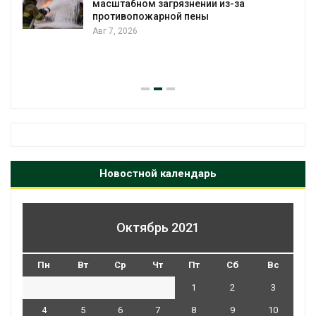
Авг 7, 2026
Панамский канал вновь ограничивает
загрузку судов из-за дефицита пресной
воды
Авг 6, 2026
Новостной календарь
Октябрь 2021
Пн
Вт
Ср
Чт
Пт
Сб
Вс
1
2
3
4
5
6
7
8
9
10