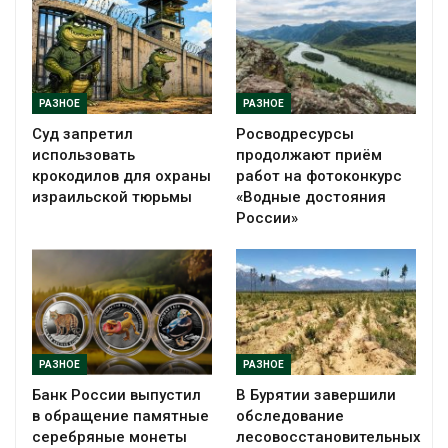
РАЗНОЕ
РАЗНОЕ
Суд запретил
Росводресурсы
использовать
продолжают приём
крокодилов для охраны
работ на фотоконкурс
израильской тюрьмы
«Водные достояния
России»
РАЗНОЕ
РАЗНОЕ
Банк России выпустил
В Бурятии завершили
в обращение памятные
обследование
серебряные монеты
лесовосстановительных