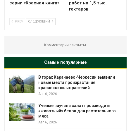
серии «Красная книга»
работ на 1,5 тыс.
гектаров
PREV
СЛЕДУЮЩИЙ
Комментарии закрыты.
Самые популярные
и
В Домодедове ликвидируют
последствия разлива химикатов после
пожара на складе
Авг 6, 2026
Изменение климата меняет ареалы
го
бабочек по всему миру
Авг 6, 2026
В Австралии снизят стоимость