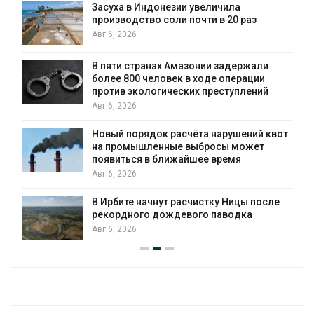
установки солнечных панелей для
бизнеса
Авг 6, 2026
Москвариум отметит 11-летие
трёхдневным фестивалем
Авг 5, 2026
В Кении противников строительства АЭС
квот
проверяют по статье о терроризме
Авг 5, 2026
Суд запретил использовать крокодилов
для охраны израильской тюрьмы
ле
Авг 5, 2026