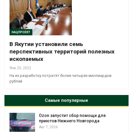
НАЦПРОЕКТ
В Якутии установили семь
перспективных территорий полезных
ископаемых
Янв 20, 2022
На их разработку потратят более четырёх миллиардов
рублей
Самые популярные
омощи для
Солнечные панели над кана
города
позволяют одновременно
вырабатывать энергию и эк
воду