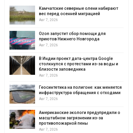
Камчатские северные олени набирают
и
вес перед осенней миграцией
Авг 7, 2026
А
Ozon запустит сбор помощи для
к
приютов Нижнего Новгорода
Авг 7, 2026
В Индии проект дата-центра Google
столкнулся с протестами из-за воды и
А
близости заповедника
Авг 7, 2026
Геосинтетика на полигоне: как меняется
инфраструктура обращения с отходами
Авг 7, 2026
Американские экологи предупредили о
масштабном загрязнении из-за
противопожарной пены
Авг 7, 2026