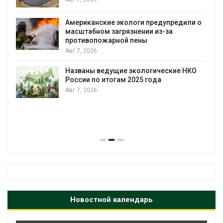
Минприроды потребовало ускорить
строительство мусорных объектов и
уборку контейнерных площадок
редили о
Авг 7, 2026
Панамский канал вновь ограничивае
загрузку судов из-за дефицита прес
воды
ие НКО
Авг 6, 2026
В китайской провинции Шэньси из-за
паводков эвакуировали более 140 т
человек
Авг 6, 2026
Новостной календарь