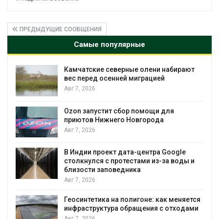
ПРЕДЫДУЩИЕ СООБЩЕНИЯ
Самые популярные
абирают
Тайфун, засуха и пожары: сразу
несколько регионов столкнулись с
экстремальными природными
явлениями
Авг 7, 2026
я
Солнечные панели над каналами
позволяют одновременно
вырабатывать энергию и экономить
воду
oogle
 воды и
Авг 7, 2026
Дождевая вода с крыш может помо
городам переживать жару
 меняется
Авг 7, 2026
отходами