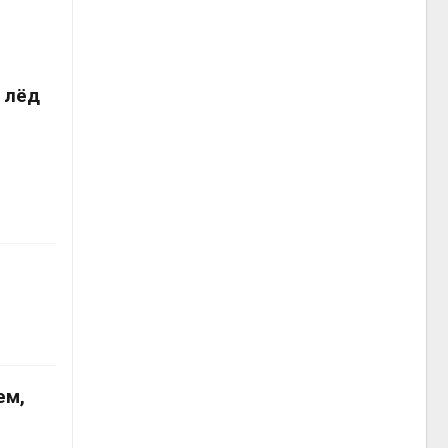
 лёд
ем,