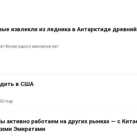
ные извлекли из ледника в Антарктиде древний
ет более одного миллиона лет
одить в США
62 году
ы активно работаем на других рынках — с Кита
кими Эмиратами