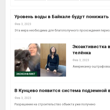
Уровень воды в Байкале будут понижать
Фев 3, 2023
контей
Эта мера необходима для благополучного прохождения перио
Авг 7, 2
Экоактивистка 
телёнка
Фев 3, 2023
Авг 6, 2
Американку оштрафовал
ЭКОКОНФЛИКТ
Авг 6, 2
В Кунцево появится система подземной 
Фев 3, 2023
Разрешение на строительство объекта уже получено