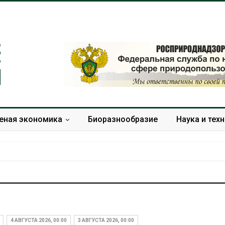
еная экономика
Биоразнообразие
Наука и тех
Дождевая вода с крыш
Южная Корея
может помочь городам
развитие сол
переживать жару
энергетики из
4 АВГУСТА 2026, 00:00
3 АВГУСТА 2026, 00:00
спроса со ст
Авг 7, 2026