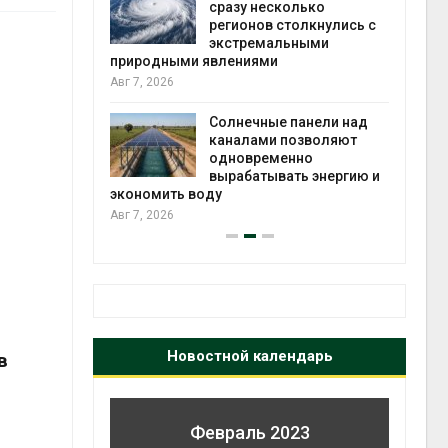
й миграцией
сразу несколько
регионов столкнулись с
Авг 6
экстремальными
природными явлениями
т сбор
Авг 7, 2026
приютов
города
Солнечные панели над
каналами позволяют
Авг 6
одновременно
вырабатывать энергию и
экономить воду
Авг 7, 2026
Новостной календарь
в
Февраль 2023