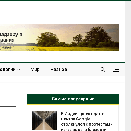
нологии
Мир
Разное
Самые популярные
 ускорит
В Индии проект дата-
нечной
центра Google
-за роста
столкнулся с протестами
ороны ИИ
из-за воды и близости