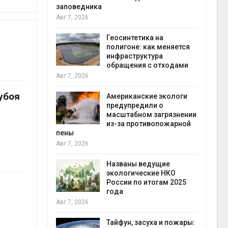
заповедника
Авг 7, 2026
в
ща Волги и
Геосинтетика на
те может
полигоне: как меняется
рму почти в
инфраструктура
конт
обращения с отходами
Авг 7
Авг 7, 2026
убоя
требовал
Американские экологи
ожения в
предупредили о
ды на фоне
масштабном загрязнении
 от пожаров
из-за противопожарной
Авг 6
пены
Авг 7, 2026
х шин
ться без
Названы ведущие
 и почти
экологические НКО
я
России по итогам 2025
Авг 6
года
Авг 7, 2026
северные
ют вес
Тайфун, засуха и пожары: