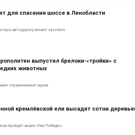
вторсырья
перед осенне
026
Авг 7, 2026
ят для спасения шоссе в Ленобласти
Учёные предложили
Ozon запусти
получать питьевую воду
помощи для 
вотных автодорогу может затопить
из воздуха с помощью
Нижнего Нов
ветра
Авг 7, 2026
026
рополитен выпустил брелоки-«тройки» с
редких животных
имеет ограниченный тираж
енной кремлёвской ели высадят сотни деревье
ком пройдёт акция «Лес Победы»