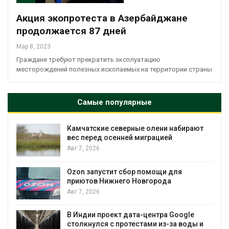
Акция экопротеста в Азербайджане
продолжается 87 дней
Мар 8, 2023
Граждане требуют прекратить эксплуатацию
месторождений полезных ископаемых на территории страны
Самые популярные
Камчатские северные олени набирают
и
вес перед осенней миграцией
Авг 7, 2026
А
Ozon запустит сбор помощи для
к
приютов Нижнего Новгорода
Авг 7, 2026
В Индии проект дата-центра Google
столкнулся с протестами из-за воды и
А