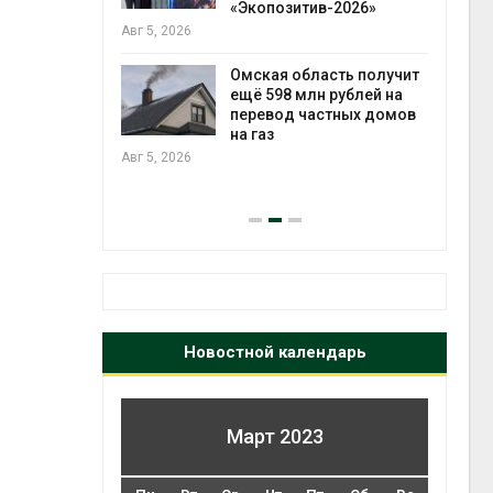
лимата
«Экопозитив-2026»
ы бабочек
Авг 5, 2026
у
Омская область получит
ещё 598 млн рублей на
снизят
перевод частных домов
тановки
на газ
выпу
анелей для
Авг 5, 2026
Авг 5
Новостной календарь
Март 2023