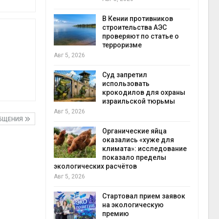
В Кении противников
строительства АЭС
ок расчёта
проверяют по статье о
от на
терроризме
Авг 5
ые выбросы
Авг 5, 2026
ься в
Суд запретил
использовать
крокодилов для охраны
ут
израильской тюрьмы
гидр
цы после
Авг 5, 2026
Авг 5
дождевого
ОБЩЕНИЯ
Органические яйца
оказались «хуже для
климата»: исследование
ве
показало пределы
экологических расчётов
отхо
разлива
Авг 5, 2026
Авг 5
осле пожара
Стартовал прием заявок
на экологическую
премию