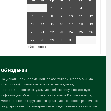
Пн
Вт
Ср
Чт
Пт
Сб
Вс
1
2
3
4
5
6
7
8
9
10
11
12
13
14
15
16
17
18
19
20
21
22
23
24
25
26
27
28
29
30
31
« Фев
Апр »
Об издании
Национальное информационное агентство «Экология» (НИА
«Экология») — тематическое интернет-издание,
предоставляющее актуальную и объективную новостную
информацию об экологической ситуации в России и в мире,
мерах по охране окружающей среды, деятельности различных
государственных, коммерческих и общественных организаций