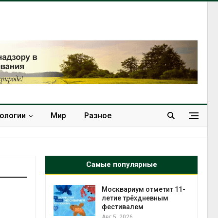
нологии
Мир
Разное
Самые популярные
ах Амазонии
Москвариум отметит 11-
В Яп
лее 800
летие трёхдневным
леса
де операции
фестивалем
Авг 5
гических
Авг 5, 2026