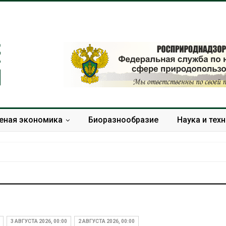
еная экономика
Биоразнообразие
Наука и тех
ии высаживают прибрежные
В пяти стран
ля защиты от цунами
задержали бо
человек в хо
026
3 АВГУСТА 2026, 00:00
2 АВГУСТА 2026, 00:00
против эколо