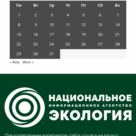
Пн
Вт
Ср
Чт
Пт
Сб
Вс
1
2
3
4
5
6
7
8
9
10
11
12
13
14
15
16
17
18
19
20
21
22
23
24
25
26
27
28
29
30
31
« Апр
Июн »
При копировании материалов сайта ссылка на nia.eco