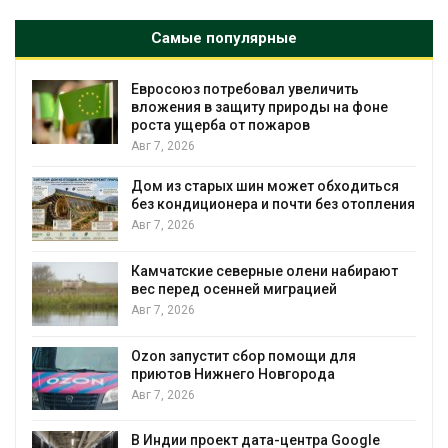
Самые популярные
Евросоюз потребовал увеличить
вложения в защиту природы на фоне
роста ущерба от пожаров
Авг 7, 2026
Дом из старых шин может обходиться
без кондиционера и почти без отопления
Авг 7, 2026
Камчатские северные олени набирают
и
вес перед осенней миграцией
Авг 7, 2026
А
Ozon запустит сбор помощи для
к
приютов Нижнего Новгорода
Авг 7, 2026
В Индии проект дата-центра Google