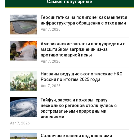
Самые популярные
а полигоне: как меняется
Минприроды потреб
а обращения с отходами
строительство мусо
уборку контейнерн
Авг 7, 2026
экологи предупредили о
Панамский канал вн
грязнении из-за
загрузку судов из-з
ной пены
воды
Авг 6, 2026
ие экологические НКО
В китайской провинц
ам 2025 года
паводков эвакуиров
человек
Авг 6, 2026
 и пожары: сразу
ионов столкнулись с
МЕГА и ВкусВилл ус
ми природными
экообменники для с
Авг 6, 2026
Учёные предложили
ели над каналами