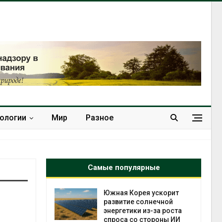
нологии
Мир
Разное
Самые популярные
да с крыш
Южная Корея ускорит
ь городам
развитие солнечной
жару
энергетики из-за роста
спроса со стороны ИИ