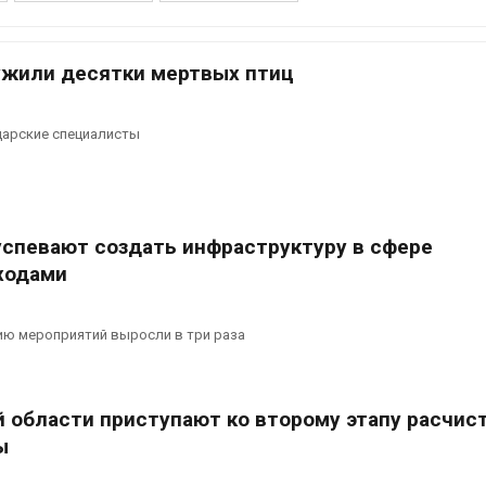
Минприроды
потребовало 
ужили десятки мертвых птиц
строительст
объектов и у
контейнерных площадок
дарские специалисты
Авг 7, 2026
Панамский ка
ограничивает
судов из-за 
 успевают создать инфраструктуру в сфере
пресной вод
Авг 6, 2026
ходами
В китайской 
Шэньси из-за
ию мероприятий выросли в три раза
эвакуировали
тыс. человек
Авг 6, 2026
й области приступают ко второму этапу расчис
МЕГА и ВкусВ
ы
установили
экообменник