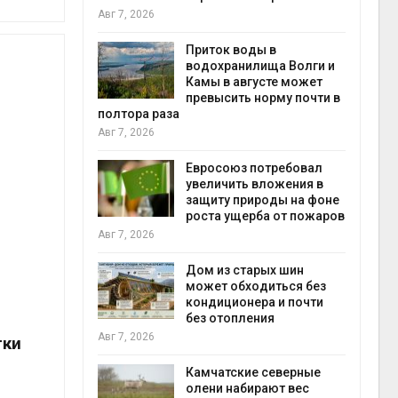
запо
Авг 7, 2026
Авг 7
ускорить
Приток воды в
во мусорных
водохранилища Волги и
борку
Камы в августе может
превысить норму почти в
полтора раза
Авг 7, 2026
Авг 7
нал вновь
 загрузку
Евросоюз потребовал
дефицита
увеличить вложения в
ы
защиту природы на фоне
роста ущерба от пожаров
пен
Авг 7, 2026
Авг 7
провинции
 паводков
Дом из старых шин
 более 140
может обходиться без
кондиционера и почти
без отопления
Авг 7, 2026
тки
Авг 7
илл
Камчатские северные
и для сбора
олени набирают вес