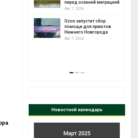
перед осенней миграцией
Авг 7, 2026
прир
ложили
Ozon запустит сбор
Авг 7
ьевую воду
помощи для приютов
 помощью
Нижнего Новгорода
Авг 7, 2026
экон
Авг 7
Новостной календарь
ора
Март 2025