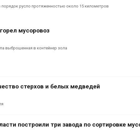
вторсырья
в порядок русло протяженностью около 15 километров
Авг 6, 2026
Учёные пред
получать пит
сгорел мусоровоз
из воздуха с
ветра
Авг 6, 2026
ала выброшенная в контейнер зола
чество стерхов и белых медведей
ля
ласти построили три завода по сортировке мус