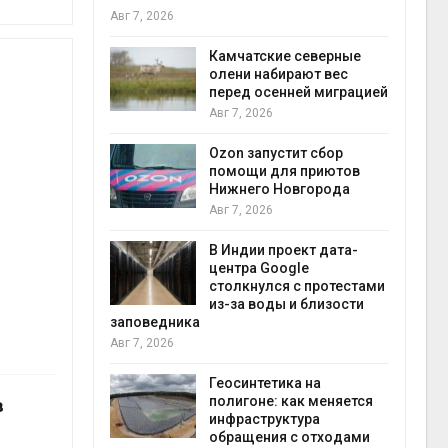
Авг 7, 2026
Авг 7
к из
Камчатские северные
жет
олени набирают вес
ск жировой
перед осенней миграцией
ни
Авг 7, 2026
прир
Авг 7
Ozon запустит сбор
й
помощи для приютов
й контроль
Нижнего Новгорода
тически
Авг 7, 2026
ерок к
В Индии проект дата-
экон
центра Google
Авг 7
столкнулся с протестами
 ускорит
из-за воды и близости
нечной
заповедника
-за роста
Авг 7, 2026
ороны ИИ
Геосинтетика на
полигоне: как меняется
в
в
инфраструктура
ща Волги и
обращения с отходами