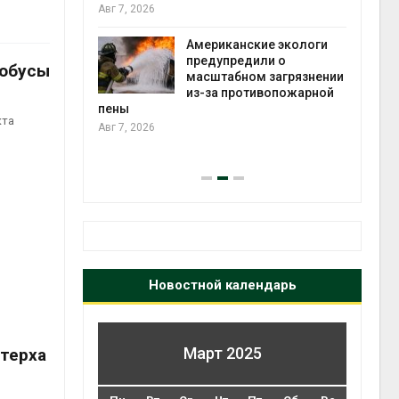
те может
Авг 7, 2026
рму почти в
конт
Американские экологи
Авг 7
предупредили о
робусы
масштабном загрязнении
требовал
из-за противопожарной
ожения в
пены
кта
ды на фоне
Авг 7, 2026
 от пожаров
Авг 6
Новостной календарь
Март 2025
стерха