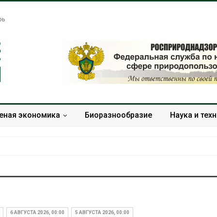
рь
еная экономика
Биоразнообразие
Наука и тех
Названы ведущие
Банановые ст
экологические НКО
Бангладеш п
России по итогам 2025
текстиль и э
6 АВГУСТА 2026, 00:00
5 АВГУСТА 2026, 00:00
года
сырьё