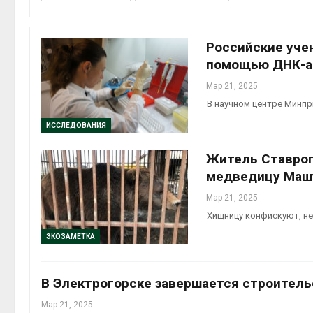
Авг 7, 2
Российские уче
помощью ДНК-а
Мар 21, 2025
приро
В научном центре Минпр
Авг 7, 2
ИССЛЕДОВАНИЯ
Житель Ставроп
медведицу Маш
эконом
Авг 7, 2
Мар 21, 2025
Хищницу конфискуют, н
ЭКОЗАМЕТКА
В Электрогорске завершается строитель
Мар 21, 2025