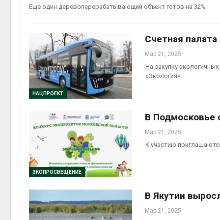
Еще один деревоперерабатывающий объект готов на 32%
контей
Авг 7, 2
Счетная палата
Мар 21, 2025
На закупку экологичны
«Экология»
Авг 6, 2
НАЦПРОЕКТ
В Подмосковье 
Мар 21, 2025
К участию приглашаются 
ЭКОПРОСВЕЩЕНИЕ
В Якутии вырос
Мар 21, 2025