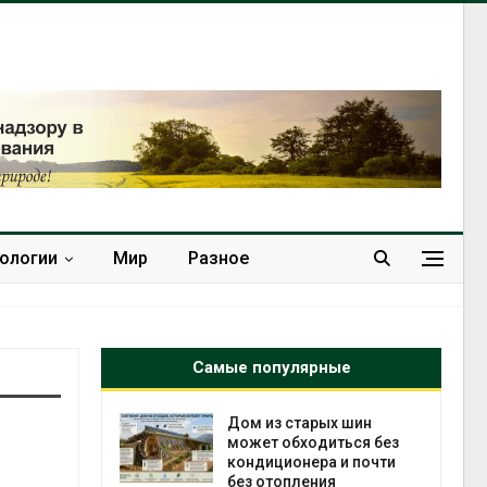
нологии
Мир
Разное
Самые популярные
ебли в
Дом из старых шин
ревращают в
может обходиться без
кспортное
кондиционера и почти
без отопления