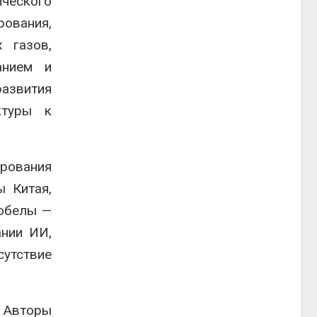
ического
рования,
 газов,
анием и
азвития
ктуры к
ирования
ы Китая,
робелы —
ании ИИ,
утствие
 Авторы