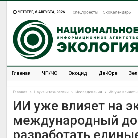
ЧЕТВЕРГ, 6 АВГУСТА, 2026
Спецпроекты
ЭкоКалендарь
Главная
ЧП/ЧС
Экоцид
Де-Юре
Зел
Спецпроекты
ЭкоЗОЖ
Главная
Наука и технологии
Исследования
ИИ уже влияет 
ИИ уже влияет на э
международный док
разработать едины