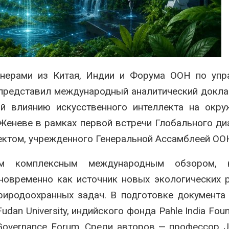
сентябре
026
Авг 6, 2026
Суд запретил
использовать
Европа теряе
крокодилов для охраны
больше лесн
израильской тюрьмы
биомассы из-з
вредителей и
026
нерами из Китая, Индии и Форума ООН по упр
Авг 6, 2026
) представил международный аналитический докла
ный влиянию искусственного интеллекта на ок
Женеве в рамках первой встречи Глобального ди
ектом, учрежденного Генеральной Ассамблеей ОО
м комплексным международным обзором, 
новременно как источник новых экологических 
риродоохранных задач. В подготовке документа
Fudan University
, индийского фонда
Pahle India Fou
 Governance Forum
. Среди авторов — профессор
J