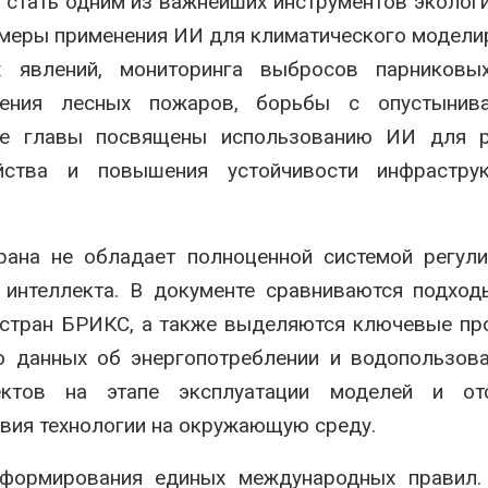
 стать одним из важнейших инструментов эколог
имеры применения ИИ для климатического модели
х явлений, мониторинга выбросов парниковых
ждения лесных пожаров, борьбы с опустынив
ые главы посвящены использованию ИИ для р
яйства и повышения устойчивости инфрастру
рана не обладает полноценной системой регул
 интеллекта. В документе сравниваются подход
и стран БРИКС, а также выделяются ключевые п
ю данных об энергопотреблении и водопользов
ектов на этапе эксплуатации моделей и отс
вия технологии на окружающую среду.
 формирования единых международных правил.