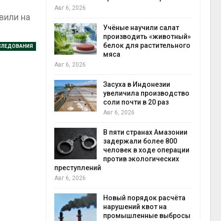
на с
Авг 6, 2026
вили на
Авг 6
провинции
Учёные научили салат
 паводков
производить «животный»
 более 140
белок для растительного
СЛЕДОВАНИЯ
мяса
Авг 6, 2026
илл
Засуха в Индонезии
увеличила производство
и для сбора
соли почти в 20 раз
Авг 6, 2026
Авг 6
В пяти странах Амазонии
ложили
задержали более 800
ьевую воду
человек в ходе операции
 помощью
против экологических
преступлений
Авг 6, 2026
«Экопульс»
Новый порядок расчёта
я мусорных
нарушений квот на
устят в
промышленные выбросы