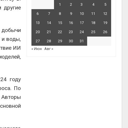
1
2
3
4
5
 другие
6
7
8
9
10
11
12
13
14
15
16
17
18
19
т добычи
20
21
22
23
24
25
26
 и воды,
27
28
29
30
31
ствие ИИ
« Июн
Авг »
оделей,
24 году
роса. По
. Авторы
основной