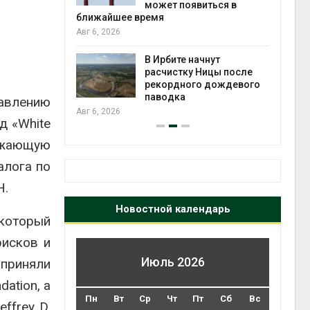
может появиться в
Авг 5
ближайшее время
Авг 6, 2026
т всё
ой
В Ирбите начнут
а засух,
расчистку Ницы после
 рубок
рекордного дождевого
Авг 5
паводка
авлению
Авг 6, 2026
д «White
ружающую
алога по
Н.
Новостной календарь
который
рисков и
Июль 2026
 приняли
ndation
, а
Пн
Вт
Ср
Чт
Пт
Сб
Вс
effrey D.