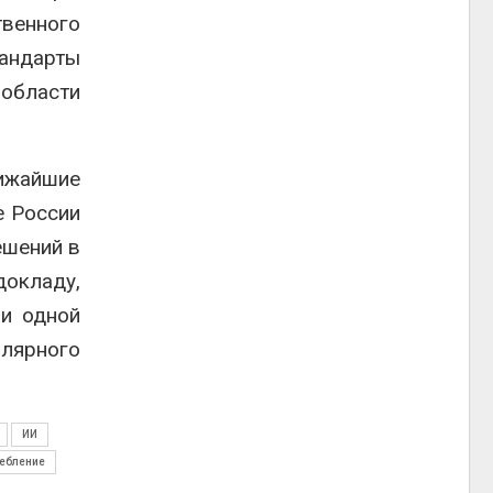
твенного
андарты
 области
лижайшие
е России
ешений в
окладу,
ии одной
олярного
ИИ
ребление