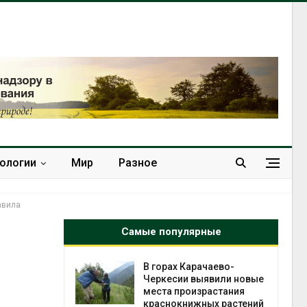
нологии
Мир
Разное
авила
Самые популярные
нал вновь
В горах Карачаево-
 загрузку
Черкесии выявили новые
дефицита
места произрастания
ы
краснокнижных растений