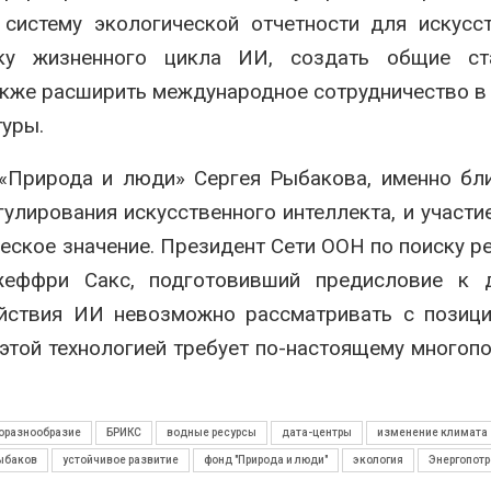
систему экологической отчетности для искусс
нку жизненного цикла ИИ, создать общие ст
также расширить международное сотрудничество в
туры.
 «Природа и люди» Сергея Рыбакова, именно б
улирования искусственного интеллекта, и участи
еское значение. Президент Сети ООН по поиску р
жеффри Сакс, подготовивший предисловие к д
ействия ИИ невозможно рассматривать с позиц
этой технологией требует по-настоящему многоп
оразнообразие
БРИКС
водные ресурсы
дата-центры
изменение климата
ыбаков
устойчивое развитие
фонд "Природа и люди"
экология
Энергопот