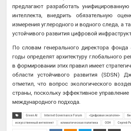
предлагают разработать унифицированную 
интеллекта, внедрить обязательную оце
измерения углеродного и водного следа, а 
устойчивого развития цифровой инфраструк
По словам генерального директора фонда
годы определят архитектуру глобального рег
в формировании этих правил имеет стратегич
области устойчивого развития (SDSN) Д
отметил, что вопрос экологического возд
страны, поскольку эффективное управление 
международного подхода.
Green AI
Internet Governance Forum
«Цифровая экология»
би
искусственный интеллект
климатическая политика
ООН
Сергей Р