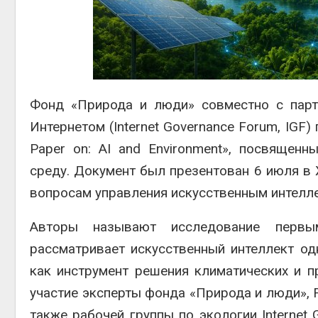
Авг 5, 2
Авг 5, 2
Фонд «Природа и люди» совместно с парт
Интернетом (Internet Governance Forum, IGF
Paper on: AI and Environment», посвящен
среду. Документ был презентован 6 июля в 
вопросам управления искусственным интелл
Авторы называют исследование первы
рассматривает искусственный интеллект од
как инструмент решения климатических и п
участие эксперты фонда «Природа и люди»,
также рабочей группы по экологии
Internet