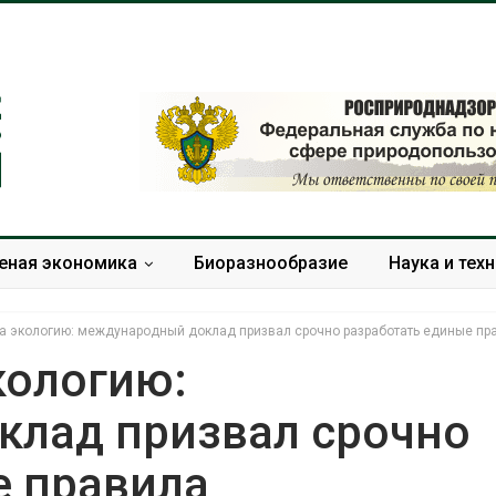
еная экономика
Биоразнообразие
Наука и тех
на экологию: международный доклад призвал срочно разработать единые пр
кологию:
лад призвал срочно
В Домодедове
Панамский ка
ликвидируют
ограничивает
е правила
последствия разлива
судов из-за 
химикатов после пожара
пресной вод