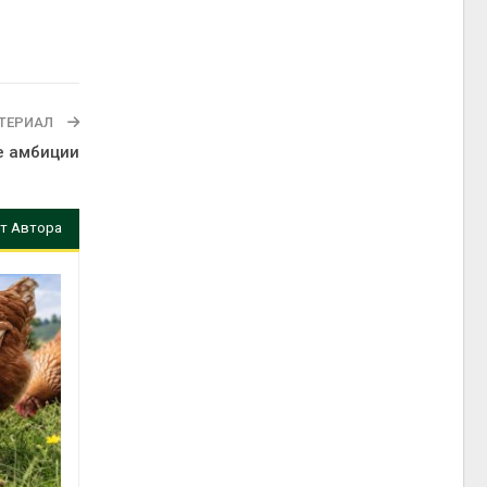
ТЕРИАЛ
е амбиции
т Автора