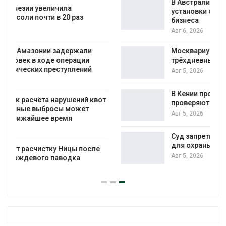
В Австралии снизят стоимость
установки солнечных панелей для
бизнеса
Авг 6, 2026
Москвариум отметит 11-летие
трёхдневным фестивалем
Авг 5, 2026
В Кении противников строительства АЭС
т
проверяют по статье о терроризме
Авг 5, 2026
Суд запретил использовать крокодилов
для охраны израильской тюрьмы
Авг 5, 2026