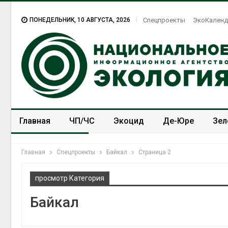
ПОНЕДЕЛЬНИК, 10 АВГУСТА, 2026
Спецпроекты
ЭкоКаленд
Главная
ЧП/ЧС
Экоцид
Де-Юре
Зел
Спецпроекты
ЭкоЗОЖ
Главная
Спецпроекты
Байкал
Страница 2
просмотр Категория
Байкал
Американские экологи
предупредили о
масштабном загрязнении
из-за противопожарной