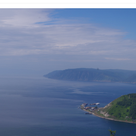
Авг 7, 2026
Банановые стебли в
Бангладеш превращают в
Дом из стары
текстиль и экспортное
может обходи
сырьё
кондиционера
без отоплени
026
Авг 7, 2026
Микропластик из
упаковки может
Камчатские 
усиливать риск жировой
олени набира
болезни печени
перед осенне
026
Авг 7, 2026
Региональный
Ozon запусти
экологический контроль
помощи для 
в России фактически
Нижнего Нов
ушёл от проверок к
Авг 7, 2026
дению
026
В Индии прое
центра Googl
Южная Корея ускорит
столкнулся с
развитие солнечной
из-за воды и
энергетики из-за роста
заповедника