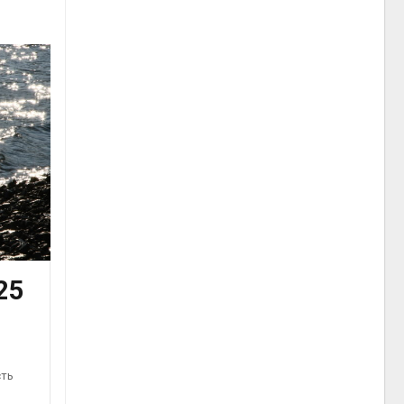
25
сть