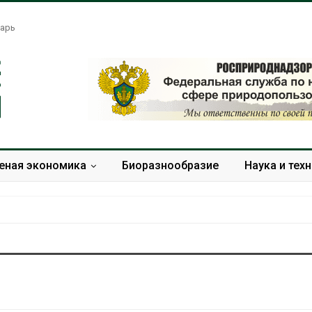
арь
еная экономика
Биоразнообразие
Наука и тех
Жара «доводит» до
Евросоюз по
самоубийства и
увеличить вл
провоцирует убийство
защиту приро
роста ущерба
Авг 9, 2026