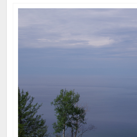
пены
Авг 7, 2026
Названы ведущие
экологические НКО
России по итогам 2025
Авг 9, 2
года
Авг 7, 2026
Тайфун, засуха и пожары:
сразу несколько
регионов столкнулись с
Авг 8, 2
экстремальными
природными явлениями
Авг 7, 2026
Солнечные панели над
каналами позволяют
наблю
одновременно
Авг 8, 2
вырабатывать энергию и
экономить воду
Авг 7, 2026