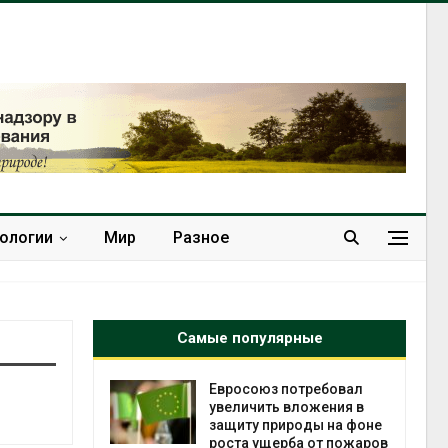
нологии
Мир
Разное
Самые популярные
требовал
Американские экологи
ожения в
предупредили о
ды на фоне
масштабном загрязнении
 от пожаров
из-за противопожарной