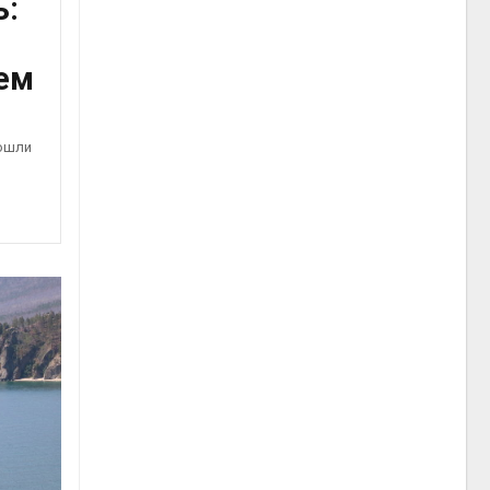
:
ем
ошли