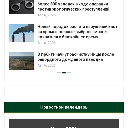
трёхдневным фестивалем
й
Авг 5, 2026
В Кении противников строительства АЭС
квот
проверяют по статье о терроризме
Авг 5, 2026
Суд запретил использовать крокодилов
для охраны израильской тюрьмы
сле
Авг 5, 2026
Новостной календарь