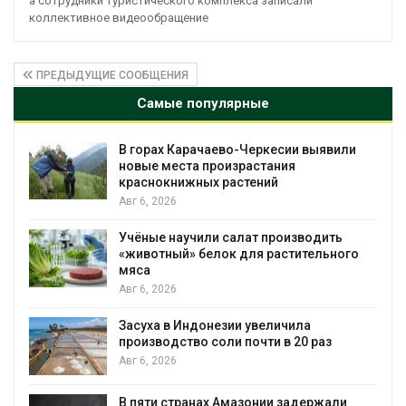
а сотрудники туристического комплекса записали
коллективное видеообращение
ПРЕДЫДУЩИЕ СООБЩЕНИЯ
Самые популярные
ли
В Домодедове ликвидируют
последствия разлива химикатов после
пожара на складе
Авг 6, 2026
Изменение климата меняет ареалы
го
бабочек по всему миру
Авг 6, 2026
В Австралии снизят стоимость
установки солнечных панелей для
бизнеса
Авг 6, 2026
и
Москвариум отметит 11-летие