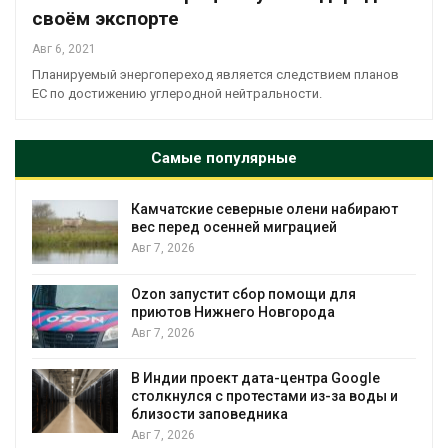
своём экспорте
Авг 6, 2021
Планируемый энергопереход является следствием планов
ЕС по достижению углеродной нейтральности.
Самые популярные
Камчатские северные олени набирают
и
вес перед осенней миграцией
Авг 7, 2026
А
Ozon запустит сбор помощи для
к
приютов Нижнего Новгорода
Авг 7, 2026
В Индии проект дата-центра Google
столкнулся с протестами из-за воды и
А
близости заповедника
Авг 7, 2026