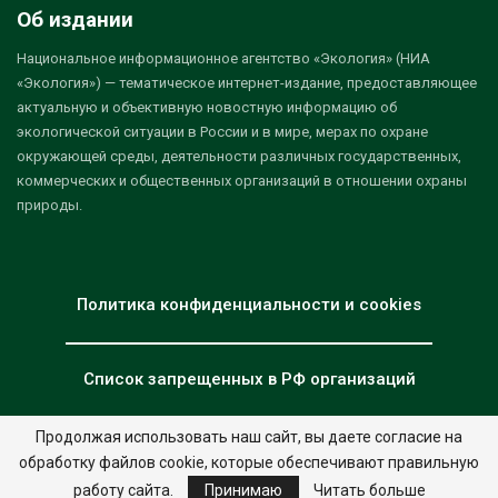
Об издании
Национальное информационное агентство «Экология» (НИА
«Экология») — тематическое интернет-издание, предоставляющее
актуальную и объективную новостную информацию об
экологической ситуации в России и в мире, мерах по охране
окружающей среды, деятельности различных государственных,
коммерческих и общественных организаций в отношении охраны
природы.
Политика конфиденциальности и cookies
Список запрещенных в РФ организаций
Продолжая использовать наш сайт, вы даете согласие на
обработку файлов cookie, которые обеспечивают правильную
© 2026 - НИА "Экология". Все права защищены.
Дизайн:
nia.eco
работу сайта.
Принимаю
Читать больше