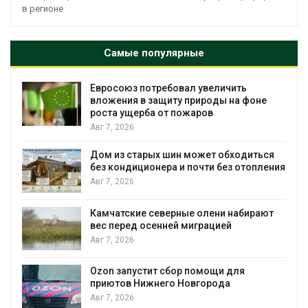
в регионе
Самые популярные
Евросоюз потребовал увеличить
вложения в защиту природы на фоне
роста ущерба от пожаров
Авг 7, 2026
Дом из старых шин может обходиться
без кондиционера и почти без отопления
Авг 7, 2026
Камчатские северные олени набирают
и
вес перед осенней миграцией
Авг 7, 2026
А
Ozon запустит сбор помощи для
к
приютов Нижнего Новгорода
Авг 7, 2026