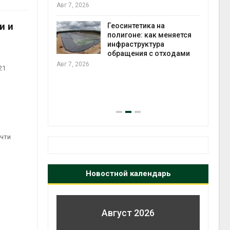
ороны ИИ
Авг 7, 2026
и и
Геосинтетика на
в
полигоне: как меняется
ща Волги и
инфраструктура
те может
обращения с отходами
рму почти в
Авг 7, 2026
21
конт
Авг 7
очти
Новостной календарь
Август 2026