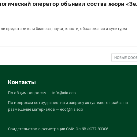
логический оператор объявил состав жюри «З
ли представители бизнеса, науки, власти, образования и культуры
НОВЫЕ СО
Контакты
По общим вопросам — info@nia.eco
По вопросам сотрудничества и запросу актуального прайса на
размещение материалов — eco@nia.eco
Свидетельство о регистрации СМИ Эл № ФС77-80306