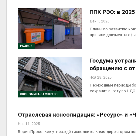
пены
Авг 7, 2
ППК РЭО: в 202
Дек 1, 2025
Планы по развитию конт
приняли документы офи
Авг 7, 2
РАЗНОЕ
Госдума устран
обращению с о
Ноя 28, 2025
приро
Переходные периоды бо
Авг 7, 2
сохранит льготу по НДС
ЭКОНОМИКА ЗАМКНУТОГО ЦИКЛА
Отраслевая консолидация: «Ресурс» и «
эконом
Ноя 11, 2025
Авг 7, 2
Борис Прокопьев утверждён исполнительным директором но