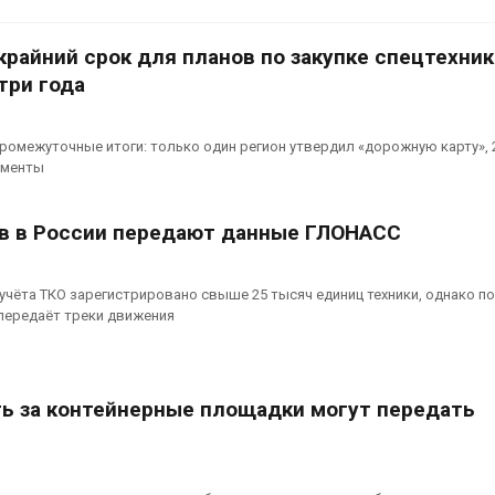
Дождевая вода с крыш
спроса со ст
может помочь городам
Авг 7, 2026
переживать жару
крайний срок для планов по закупке спецтехник
Авг 7, 2026
Приток воды 
три года
водохранили
Минприроды
Камы в авгус
потребовало ускорить
превысить но
ромежуточные итоги: только один регион утвердил «дорожную карту», 
строительство мусорных
полтора раза
ументы
объектов и уборку
Авг 7, 2026
нерных площадок
026
в в России передают данные ГЛОНАСС
учёта ТКО зарегистрировано свыше 25 тысяч единиц техники, однако п
 передаёт треки движения
ь за контейнерные площадки могут передать