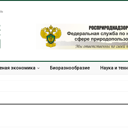
рь
еная экономика
Биоразнообразие
Наука и тех
Американские экологи
Жара «довод
предупредили о
самоубийства
масштабном загрязнении
провоцирует 
из-за противопожарной
Авг 9, 2026