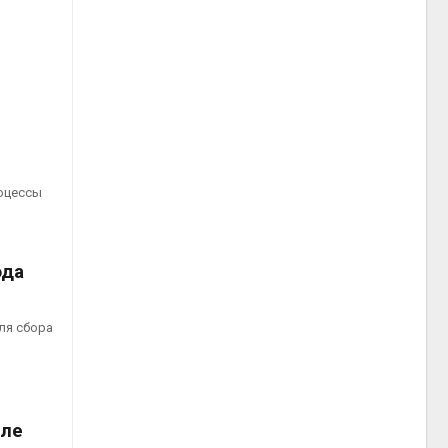
роцессы
ода
ля сбора
сле