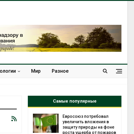
нологии
Мир
Разное
Самые популярные
ит» до
Евросоюз потребовал
 и
увеличить вложения в
убийство
защиту природы на фоне
роста ущерба от пожаров