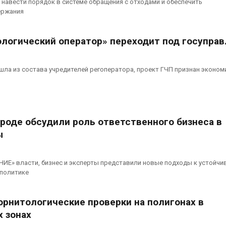
навести порядок в системе обращения с отходами и обеспечить
ержания
ологический оператор» переходит под госупра
ла из состава учредителей регоператора, проект ГЧП признан эконом
роде обсудили роль ответственного бизнеса в
ы
ИЕ» власти, бизнес и эксперты представили новые подходы к устойчи
 политике
орнитологические проверки на полигонах в
 зонах