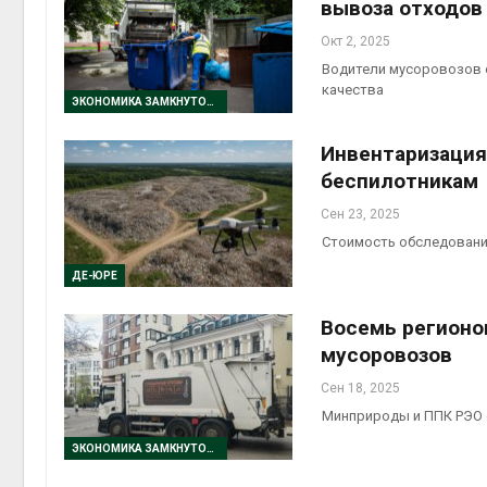
вывоза отходов
Окт 2, 2025
Водители мусоровозов о
качества
ЭКОНОМИКА ЗАМКНУТОГО ЦИКЛА
Инвентаризация 
беспилотникам
Сен 23, 2025
Стоимость обследований
ДЕ-ЮРЕ
Восемь регионо
мусоровозов
Сен 18, 2025
Минприроды и ППК РЭО 
ЭКОНОМИКА ЗАМКНУТОГО ЦИКЛА