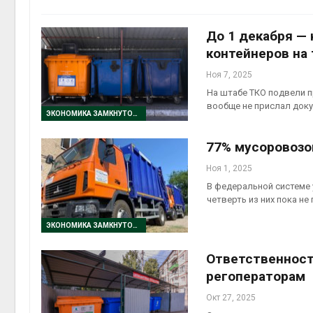
До 1 декабря — 
контейнеров на 
Ноя 7, 2025
На штабе ТКО подвели п
вообще не прислал док
ЭКОНОМИКА ЗАМКНУТОГО ЦИКЛА
контей
Авг 7, 2
77% мусоровозо
Ноя 1, 2025
В федеральной системе 
четверть из них пока не
ЭКОНОМИКА ЗАМКНУТОГО ЦИКЛА
Ответственност
регоператорам
Окт 27, 2025