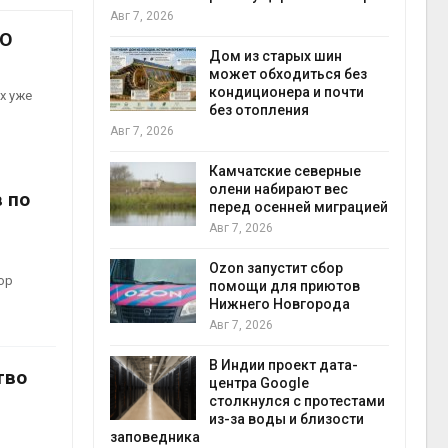
пен
Авг 7, 2026
Авг 7
КО
ебли в
ревращают в
Дом из старых шин
кспортное
может обходиться без
кондиционера и почти
х уже
без отопления
Авг 7, 2026
Авг 7
к из
жет
Камчатские северные
ск жировой
олени набирают вес
 по
ни
перед осенней миграцией
Авг 7, 2026
прир
й
Ozon запустит сбор
ор
Авг 7
й контроль
помощи для приютов
тически
Нижнего Новгорода
ерок к
Авг 7, 2026
В Индии проект дата-
тво
центра Google
экон
 ускорит
столкнулся с протестами
Авг 7
нечной
из-за воды и близости
-за роста
заповедника