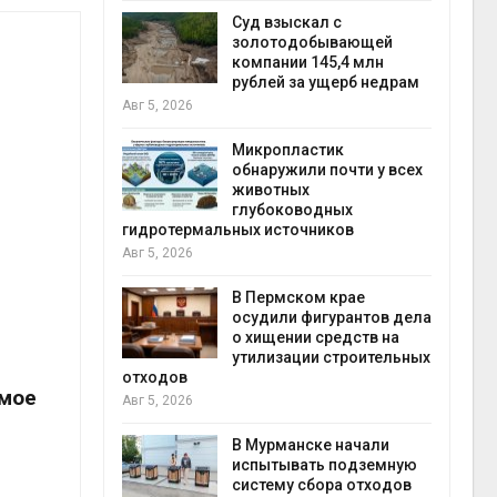
Авг 5
Суд взыскал с
ивников
золотодобывающей
а АЭС
компании 145,4 млн
 статье о
рублей за ущерб недрам
Авг 5, 2026
Авг 5
Микропластик
обнаружили почти у всех
ь
животных
для охраны
глубоководных
 тюрьмы
гидротермальных источников
Авг 5, 2026
рыбо
Авг 5
 яйца
В Пермском крае
уже для
осудили фигурантов дела
следование
о хищении средств на
еделы
утилизации строительных
отходов
амое
Авг 5, 2026
экол
Авг 4
ием заявок
В Мурманске начали
скую
испытывать подземную
систему сбора отходов