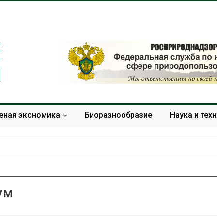
еная экономика
Биоразнообразие
Наука и тех
ум
Минприроды утвердило
Москвариум о
единую систему
летие трёхд
мониторинга и оценки
фестивалем
нагрузки на Байкал
Авг 5, 2026