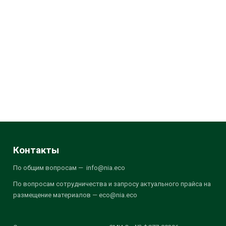
Контакты
По общим вопросам — info@nia.eco
По вопросам сотрудничества и запросу актуального прайса на
размещение материалов — eco@nia.eco