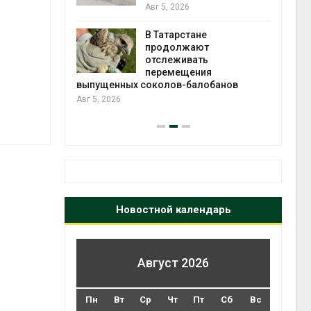
2026»
Авг 5, 2026
В Татарстане
Авг 4
р
ть получит
продолжают
рублей на
отслеживать
тных домов
перемещения
выпущенных соколов-балобанов
Авг 5, 2026
Новостной календарь
Август 2026
Пн
Вт
Ср
Чт
Пт
Сб
Вс