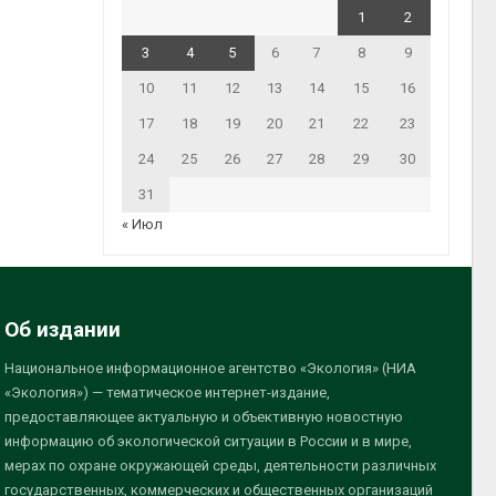
1
2
3
4
5
6
7
8
9
10
11
12
13
14
15
16
17
18
19
20
21
22
23
24
25
26
27
28
29
30
31
« Июл
Об издании
Национальное информационное агентство «Экология» (НИА
«Экология») — тематическое интернет-издание,
предоставляющее актуальную и объективную новостную
информацию об экологической ситуации в России и в мире,
мерах по охране окружающей среды, деятельности различных
государственных, коммерческих и общественных организаций