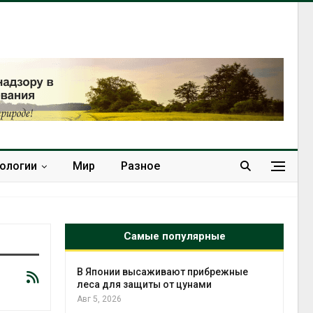
нологии
Мир
Разное
Самые популярные
тметит 11-
В Японии высаживают прибрежные
невным
леса для защиты от цунами
Авг 5, 2026