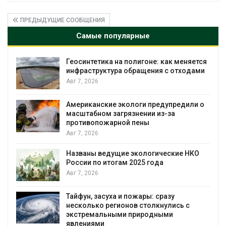
ПРЕДЫДУЩИЕ СООБЩЕНИЯ
Самые популярные
ся
Минприроды потребовало ускорить
ми
строительство мусорных объектов и
уборку контейнерных площадок
Авг 7, 2026
 о
Панамский канал вновь ограничивает
загрузку судов из-за дефицита пресной
воды
Авг 6, 2026
В китайской провинции Шэньси из-за
паводков эвакуировали более 140 тыс.
человек
Авг 6, 2026
МЕГА и ВкусВилл установили
экообменники для сбора вторсырья