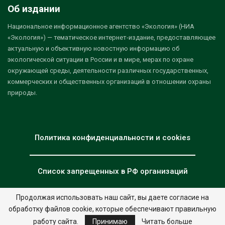
Об издании
Национальное информационное агентство «Экология» (НИА
«Экология») — тематическое интернет-издание, предоставляющее
актуальную и объективную новостную информацию об
экологической ситуации в России и в мире, мерах по охране
окружающей среды, деятельности различных государственных,
коммерческих и общественных организаций в отношении охраны
природы.
Политика конфиденциальности и cookies
Список запрещенных в РФ организаций
Продолжая использовать наш сайт, вы даете согласие на
обработку файлов cookie, которые обеспечивают правильную
© 2026 - НИА "Экология". Все права защищены.
Дизайн:
nia.eco
работу сайта.
Принимаю
Читать больше