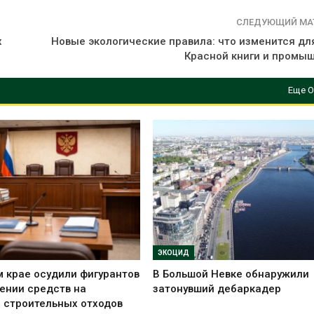
СЛЕДУЮЩИЙ МА
х
Новые экологические правила: что изменится для
Красной книги и промы
Еще О
ЭКОЦИД
 крае осудили фигурантов
В Большой Невке обнаружили
ении средств на
затонувший дебаркадер
 строительных отходов