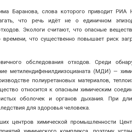
има Баранова, слова которого приводит РИА Н
лагать, что речь идёт не о единичном эпизо
тходов. Экологи считают, что опасные вещест
о времени, что существенно повышает риск заг
вичного обследования отходов. Среди обнар
чие метилендифенилдиизоцианата (МДИ) — хими
оизводстве полиуретановых материалов, теплои
щество относится к опасным химическим соеди
истых оболочек и органов дыхания. При дли
ледствия для здоровья человека.
ших центров химической промышленности Цент
приятий химического комплекса, поэтому уста