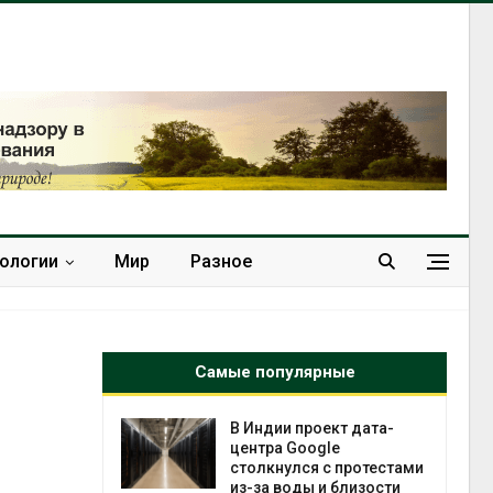
нологии
Мир
Разное
Самые популярные
В Индии проект дата-
Дождев
центра Google
может 
столкнулся с протестами
пережи
из-за воды и близости
Авг 7, 20