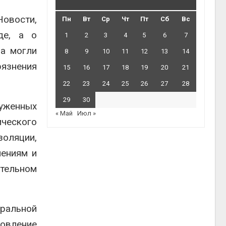
овости,
Пн
Вт
Ср
Чт
Пт
Сб
Вс
де, а о
1
2
3
4
5
6
7
ва могли
8
9
10
11
12
13
14
рязнения
15
16
17
18
19
20
21
22
23
24
25
26
27
28
29
30
уженных
« Май
Июл »
ческого
золяции,
нениям и
тельном
ральной
новление