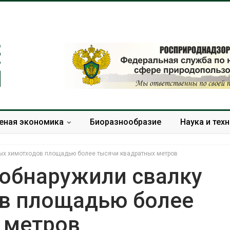
еная экономика
Биоразнообразие
Наука и тех
ных химотходов площадью более тысячи квадратных метров
 обнаружили свалку
в площадью более
 вода с крыш
Южная Корея ускорит
мочь городам
развитие солнечной
 метров
ть жару
энергетики из-за роста
спроса со стороны ИИ