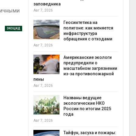
аповедника
сичными
вг 7, 2026
Минпри
потребо
Геосинтетика на
строит
полигоне: как меняется
объекто
ЭКОЦИД
инфраструктура
контейнерных площа
обращения с отходами
Авг 7, 2026
вг 7, 2026
Панамск
Американские экологи
огранич
предупредили о
судов и
масштабном загрязнении
пресно
из-за противопожарной
Авг 6, 2026
ены
вг 7, 2026
В китай
Шэньси 
Названы ведущие
эвакуир
экологические НКО
тыс. че
России по итогам 2025
Авг 6, 2026
года
вг 7, 2026
МЕГА и 
устано
Тайфун, засуха и пожары:
экообм