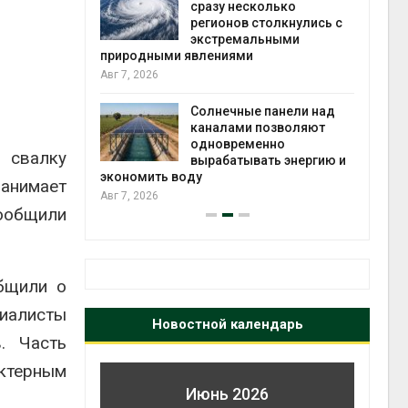
сразу несколько
вторсы
регионов столкнулись с
Авг 6, 2026
экстремальными
риродными явлениями
Учёные
вг 7, 2026
получат
из воз
Солнечные панели над
ветра
каналами позволяют
Авг 6, 2026
одновременно
 свалку
вырабатывать энергию и
кономить воду
занимает
вг 7, 2026
ообщили
бщили о
иалисты
Новостной календарь
. Часть
ктерным
Июнь 2026