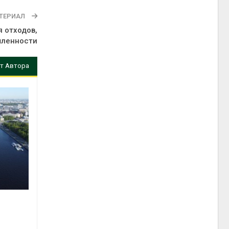
ТЕРИАЛ
 отходов,
шленности
т Автора