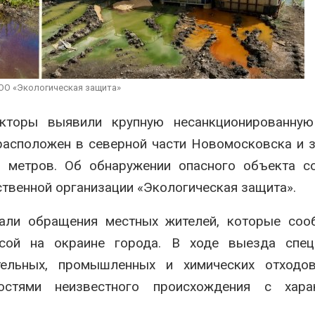
я
перед осенней миграцией
Авг 7, 2026
п
редложили
Ozon запустит сбор
А
питьевую воду
помощи для приютов
а с помощью
Нижнего Новгорода
ОО «Экологическая защита»
Авг 7, 2026
кторы выявили крупную несанкционированную
э
 расположен в северной части Новомосковска и 
А
 метров. Об обнаружении опасного объекта с
твенной организации «Экологическая защита».
али обращения местных жителей, которые соо
осой на окраине города. В ходе выезда спец
ельных, промышленных и химических отходов
остями неизвестного происхождения с хара