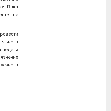
ки. Пока
еств не
провести
ельного
 среде и
рязнение
вленного