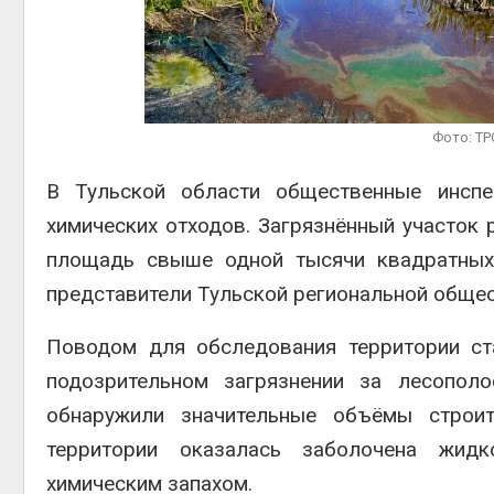
вторсырь
Авг 6, 2026
Учёные п
получать 
из воздух
ветра
Фото: ТР
Авг 6, 2026
В Тульской области общественные инспе
химических отходов. Загрязнённый участок
площадь свыше одной тысячи квадратных
представители Тульской региональной общес
Поводом для обследования территории ст
подозрительном загрязнении за лесопол
обнаружили значительные объёмы строит
территории оказалась заболочена жидк
химическим запахом.