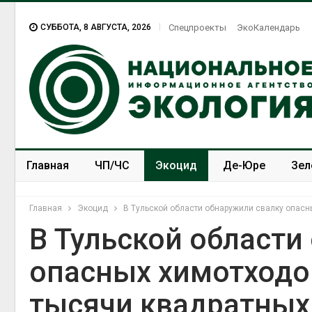
СУББОТА, 8 АВГУСТА, 2026
Спецпроекты
ЭкоКалендарь
Главная
ЧП/ЧС
Экоцид
Де-Юре
Зел
Спецпроекты
ЭкоЗОЖ
Главная
Экоцид
В Тульской области обнаружили свалку опас
В Тульской области
опасных химотходо
Дождевая
может по
тысячи квадратных
пережива
Авг 7, 2026