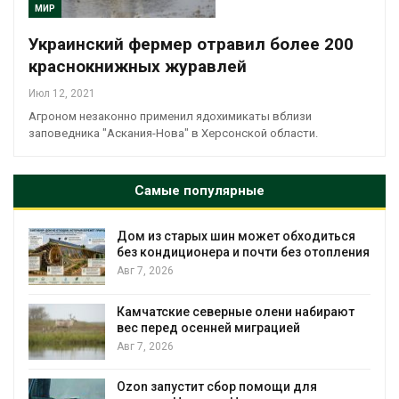
МИР
Украинский фермер отравил более 200
краснокнижных журавлей
Июл 12, 2021
Агроном незаконно применил ядохимикаты вблизи
заповедника "Аскания-Нова" в Херсонской области.
Самые популярные
ин может обходиться
Названы ведущие эко
 и почти без отопления
России по итогам 2025
Авг 7, 2026
рные олени набирают
Тайфун, засуха и пожар
ей миграцией
несколько регионов с
экстремальными при
явлениями
Авг 7, 2026
бор помощи для