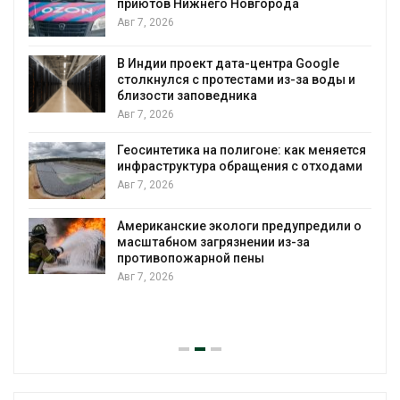
о Новгорода
Солнечные панели над
позволяют одновреме
вырабатывать энергию
воду
дата-центра Google
тестами из-за воды и
Авг 7, 2026
дника
Дождевая вода с кры
городам переживать 
полигоне: как меняется
Авг 7, 2026
обращения с отходами
Минприроды потребов
строительство мусорн
уборку контейнерных
ологи предупредили о
язнении из-за
Авг 7, 2026
й пены
Панамский канал внов
загрузку судов из-за 
воды
Авг 6, 2026