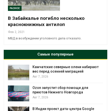
РАЗНОЕ
В Забайкалье погибло несколько
краснокнижных антилоп
Фев 2, 2021
МВД в возбуждении уголовного дела отказало.
Самые популярные
ни набирают
Тайфун, засуха и пожары: сразу
цией
несколько регионов столкнули
экстремальными природными
явлениями
Авг 7, 2026
щи для
ода
Солнечные панели над канала
позволяют одновременно
вырабатывать энергию и эконо
воду
ра Google