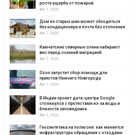
роста ущерба от пожаров
Авг 7, 2026
Дом из старых шин может обходиться
без кондиционера и почти без отопления
Авг 7, 2026
Камчатские северные олени набирают
и
вес перед осенней миграцией
Авг 7, 2026
А
Ozon запустит сбор помощи для
к
приютов Нижнего Новгорода
Авг 7, 2026
В Индии проект дата-центра Google
столкнулся с протестами из-за воды и
А
близости заповедника
Авг 7, 2026
Геосинтетика на полигоне: как меняется
инфраструктура обращения с отходами