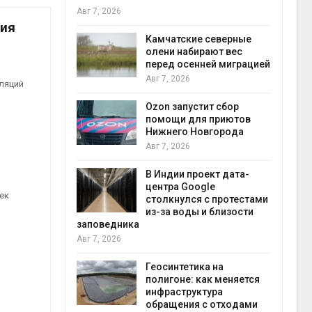
Авг 7, 2026
Авг 7
ния
к из
Камчатские северные
жет
олени набирают вес
ск жировой
перед осенней миграцией
ни
Авг 7, 2026
ляций
прир
Авг 7
Ozon запустит сбор
й
помощи для приютов
й контроль
Нижнего Новгорода
в
тически
Авг 7, 2026
ерок к
В Индии проект дата-
экон
центра Google
ек
Авг 7
столкнулся с протестами
 ускорит
из-за воды и близости
нечной
заповедника
-за роста
Авг 7, 2026
ороны ИИ
Геосинтетика на
полигоне: как меняется
в
инфраструктура
ща Волги и
обращения с отходами