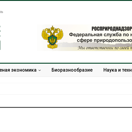
рь
еная экономика
Биоразнообразие
Наука и тех
Названы ведущие
Банановые ст
экологические НКО
Бангладеш п
России по итогам 2025
текстиль и э
года
сырьё