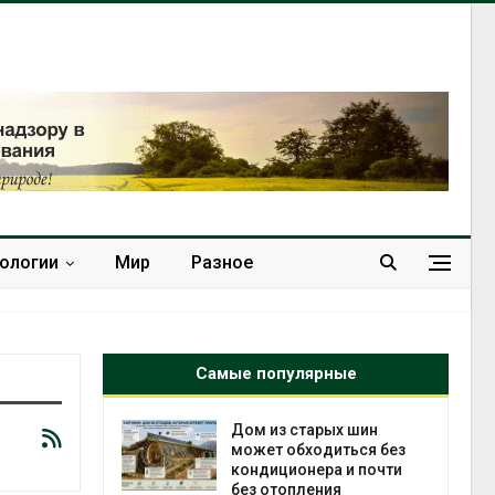
нологии
Мир
Разное
Самые популярные
ебли в
Дом из старых шин
ревращают в
может обходиться без
кспортное
кондиционера и почти
без отопления