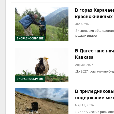
Авг 7, 2
В горах Карача
краснокнижных 
Авг 6, 2026
Экспедиция обследовала
приро
редких видов
Авг 7, 2
БИОРАЗНООБРАЗИЕ
В Дагестане на
Кавказа
Апр 30, 2026
эконом
До 2027 года ученые бу
Авг 7, 2
БИОРАЗНООБРАЗИЕ
В приледниковы
содержание ме
Мар 18, 2026
Экологический риск оце