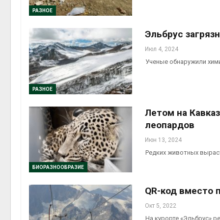
РАЗНОЕ
контей
Авг 7, 2
Эльбрус загряз
Июл 4, 2024
Ученые обнаружили хими
Авг 6, 2
РАЗНОЕ
Летом на Кавка
леопардов
Июн 13, 2024
Редких животных вырас
БИОРАЗНООБРАЗИЕ
QR-код вместо 
Окт 5, 2022
На курорте «Эльбрус» р