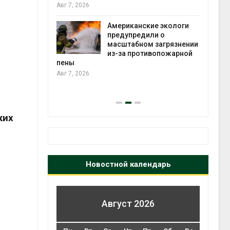
те может
Авг 7, 2026
рму почти в
конт
Американские экологи
Авг 7
предупредили о
масштабном загрязнении
требовал
из-за противопожарной
ожения в
пены
ды на фоне
Авг 7, 2026
 от пожаров
Авг 6
ких
Новостной календарь
Август 2026