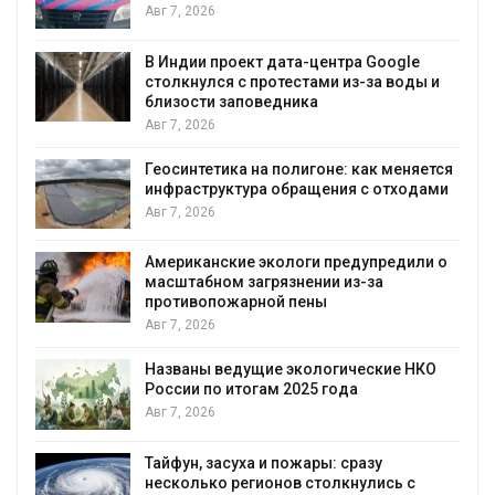
Авг 7, 2026
А
В Индии проект дата-центра Google
столкнулся с протестами из-за воды и
близости заповедника
Авг 7, 2026
Геосинтетика на полигоне: как меняется
инфраструктура обращения с отходами
Авг 7, 2026
Американские экологи предупредили о
масштабном загрязнении из-за
противопожарной пены
Авг 7, 2026
Названы ведущие экологические НКО
России по итогам 2025 года
Авг 7, 2026
я
Тайфун, засуха и пожары: сразу
несколько регионов столкнулись с